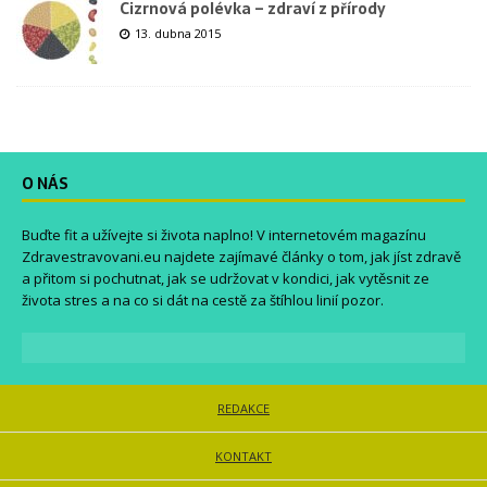
Cizrnová polévka – zdraví z přírody
13. dubna 2015
O NÁS
Buďte fit a užívejte si života naplno! V internetovém magazínu
Zdravestravovani.eu
najdete zajímavé články o tom, jak jíst zdravě
a přitom si pochutnat, jak se udržovat v kondici, jak vytěsnit ze
života stres a na co si dát na cestě za štíhlou linií pozor.
REDAKCE
KONTAKT