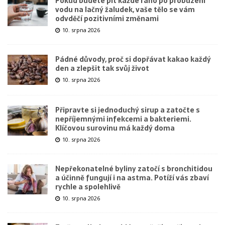
Pokud budete pít každé ráno po probuzení
vodu na lačný žaludek, vaše tělo se vám
odvděčí pozitivními změnami
10. srpna 2026
Pádné důvody, proč si dopřávat kakao každý
den a zlepšit tak svůj život
10. srpna 2026
Připravte si jednoduchý sirup a zatočte s
nepříjemnými infekcemi a bakteriemi.
Klíčovou surovinu má každý doma
10. srpna 2026
Nepřekonatelné byliny zatočí s bronchitidou
a účinně fungují i na astma. Potíží vás zbaví
rychle a spolehlivě
10. srpna 2026