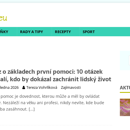
LŇKY
RADY A TIPY
RECEPTY
SPORT
z o základech první pomoci: 10 otázek
alí, kdo by dokázal zachránit lidský život
AKT
 ledna 2026
Tereza Vohrlíková
Zajímavosti
 pomoc je dovednost, kterou může a měl by ovládat
. Nezáleží na věku ani profesi, nikdy nevíte, kde bude
eba zasáhnout.
[…]