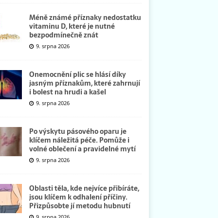
Méně známé příznaky nedostatku
vitaminu D, které je nutné
bezpodmínečně znát
9. srpna 2026
Onemocnění plic se hlásí díky
jasným příznakům, které zahrnují
i bolest na hrudi a kašel
9. srpna 2026
Po výskytu pásového oparu je
klíčem náležitá péče. Pomůže i
volné oblečení a pravidelné mytí
9. srpna 2026
Oblasti těla, kde nejvíce přibíráte,
jsou klíčem k odhalení příčiny.
Přizpůsobte jí metodu hubnutí
9. srpna 2026