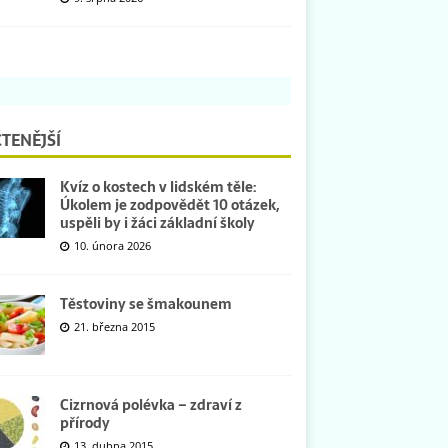
TENĚJŠÍ
Kvíz o kostech v lidském těle:
Úkolem je zodpovědět 10 otázek,
uspěli by i žáci základní školy
10. února 2026
Těstoviny se šmakounem
21. března 2015
Cizrnová polévka – zdraví z
přírody
13. dubna 2015