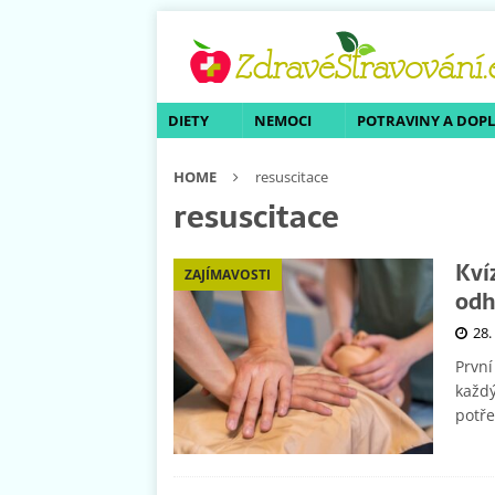
DIETY
NEMOCI
POTRAVINY A DOP
HOME
resuscitace
resuscitace
Kví
ZAJÍMAVOSTI
odh
28.
První
každý
potř