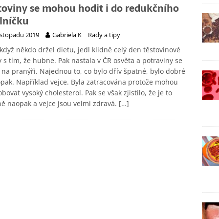
toviny se mohou hodit i do redukčního
elníčku
listopadu 2019
Gabriela K
Rady a tipy
 když někdo držel dietu, jedl klidně celý den těstovinové
y s tím, že hubne. Pak nastala v ČR osvěta a potraviny se
y na pranýři. Najednou to, co bylo dřív špatné, bylo dobré
pak. Například vejce. Byla zatracována protože mohou
bovat vysoký cholesterol. Pak se však zjistilo, že je to
ě naopak a vejce jsou velmi zdravá.
[…]