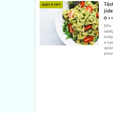
Těs
RADY A TIPY
jíd
4. 
Dřív,
salát
ocitl
a nao
způso
přesn