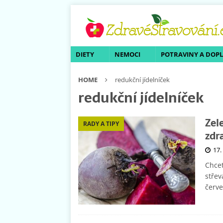
DIETY
NEMOCI
POTRAVINY A DOP
HOME
redukční jídelníček
redukční jídelníček
Zel
RADY A TIPY
zdr
17.
Chcet
střev
červ