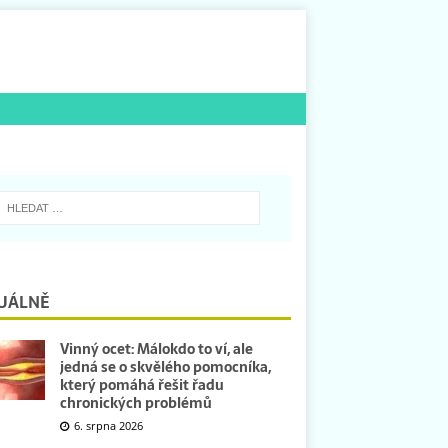
UÁLNĚ
Vinný ocet: Málokdo to ví, ale
jedná se o skvělého pomocníka,
který pomáhá řešit řadu
chronických problémů
6. srpna 2026