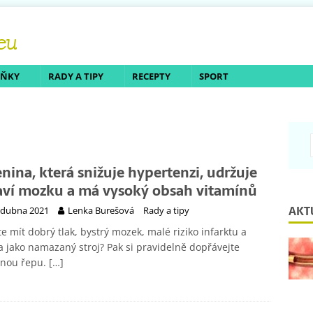
LŇKY
RADY A TIPY
RECEPTY
SPORT
enina, která snižuje hypertenzi, udržuje
aví mozku a má vysoký obsah vitamínů
AKT
 dubna 2021
Lenka Burešová
Rady a tipy
e mít dobrý tlak, bystrý mozek, malé riziko infarktu a
a jako namazaný stroj? Pak si pravidelně dopřávejte
enou řepu.
[…]