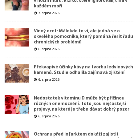
v noční můru. Riziko, které ignorovali, číhá v
každém moři
7. srpna 2026
Vinný ocet: Málokdo to ví, ale jedná se o
skvělého pomocníka, který pomáhá řešit řadu
chronických problémů
6. srpna 2026
Překvapivé účinky kávy na tvorbu ledvinových
kamenů. Studie odhalila zajímavá zjištění
6. srpna 2026
Nedostatek vitamínu D může být příčinou
různých onemocnění. Toto jsou nejčastější
projevy, na které je třeba dávat dobrý pozor
6. srpna 2026
Ochranu před infarktem dokáží zajistit