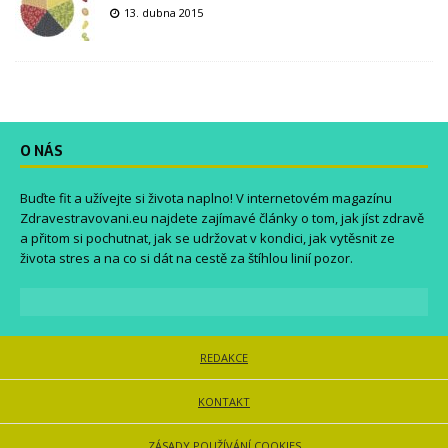
13. dubna 2015
O NÁS
Buďte fit a užívejte si života naplno! V internetovém magazínu
Zdravestravovani.eu
najdete zajímavé články o tom, jak jíst zdravě
a přitom si pochutnat, jak se udržovat v kondici, jak vytěsnit ze
života stres a na co si dát na cestě za štíhlou linií pozor.
REDAKCE
KONTAKT
ZÁSADY POUŽÍVÁNÍ COOKIES