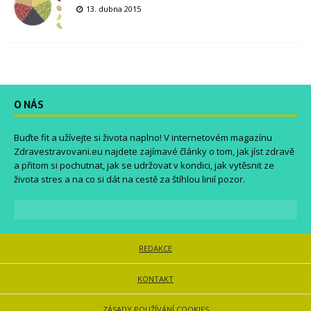
13. dubna 2015
O NÁS
Buďte fit a užívejte si života naplno! V internetovém magazínu
Zdravestravovani.eu
najdete zajímavé články o tom, jak jíst zdravě
a přitom si pochutnat, jak se udržovat v kondici, jak vytěsnit ze
života stres a na co si dát na cestě za štíhlou linií pozor.
REDAKCE
KONTAKT
ZÁSADY POUŽÍVÁNÍ COOKIES