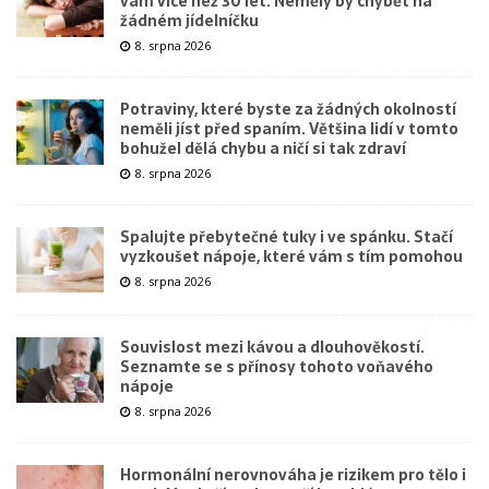
vám více než 30 let. Neměly by chybět na
žádném jídelníčku
8. srpna 2026
Potraviny, které byste za žádných okolností
neměli jíst před spaním. Většina lidí v tomto
bohužel dělá chybu a ničí si tak zdraví
8. srpna 2026
Spalujte přebytečné tuky i ve spánku. Stačí
vyzkoušet nápoje, které vám s tím pomohou
8. srpna 2026
Souvislost mezi kávou a dlouhověkostí.
Seznamte se s přínosy tohoto voňavého
nápoje
8. srpna 2026
Hormonální nerovnováha je rizikem pro tělo i