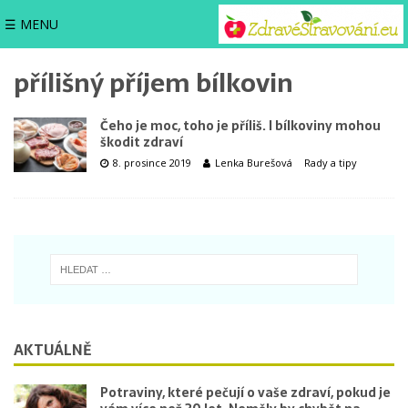
☰ MENU
přílišný příjem bílkovin
Čeho je moc, toho je příliš. I bílkoviny mohou
škodit zdraví
8. prosince 2019
Lenka Burešová
Rady a tipy
AKTUÁLNĚ
Potraviny, které pečují o vaše zdraví, pokud je