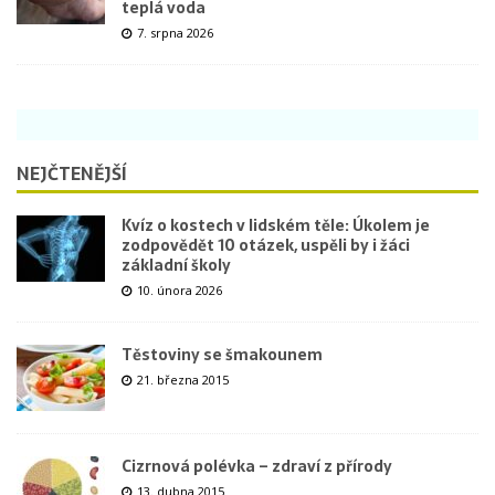
teplá voda
7. srpna 2026
NEJČTENĚJŠÍ
Kvíz o kostech v lidském těle: Úkolem je
zodpovědět 10 otázek, uspěli by i žáci
základní školy
10. února 2026
Těstoviny se šmakounem
21. března 2015
Cizrnová polévka – zdraví z přírody
13. dubna 2015