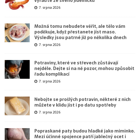
vyřaďte ze svého jídelníčku
7. srpna 2026
Možná tomu nebudete věřit, ale tělo vám
poděkuje, když přestanete jíst maso.
Výsledky jsou patrné již po několika dnech
7. srpna 2026
Potraviny, které ve střevech zůstávají
nejdéle. Dejte si na ně pozor, mohou způsobit
řadu komplikací
7. srpna 2026
Nebojte se prošlých potravin, některé z nich
můžete v klidu jíst i po datu spotřeby
7. srpna 2026
Popraskané paty budou hladké jako miminko.
Mezi účinné spojence patří jablečný ocet i