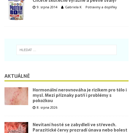
Chcete skutečně výrazné a pevné svaly?
9. srpna 2014
Gabriela K
Potraviny a doplňky
AKTUÁLNĚ
Hormonální nerovnováha je rizikem pro tělo i
mysl. Mezi příznaky patří i problémy s
pokožkou
8. srpna 2026
Nevítaní hosté se zabydleli ve střevech.
Parazitické červy prozradí únava nebo bolest