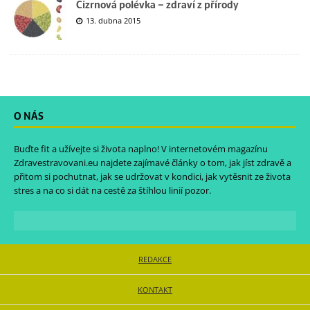
Cizrnová polévka – zdraví z přírody
13. dubna 2015
O NÁS
Buďte fit a užívejte si života naplno! V internetovém magazínu
Zdravestravovani.eu
najdete zajímavé články o tom, jak jíst zdravě a
přitom si pochutnat, jak se udržovat v kondici, jak vytěsnit ze života
stres a na co si dát na cestě za štíhlou linií pozor.
REDAKCE
KONTAKT