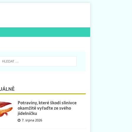
UÁLNĚ
Potraviny, které škodí slinivce
okamžitě vyřaďte ze svého
jídelníčku
7. srpna 2026