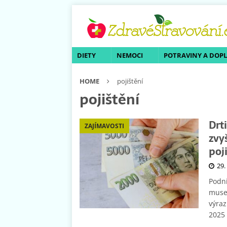
DIETY
NEMOCI
POTRAVINY A DOP
HOME
pojištění
pojištění
Drt
ZAJÍMAVOSTI
zvy
poj
29.
Podni
muset
výraz
2025 