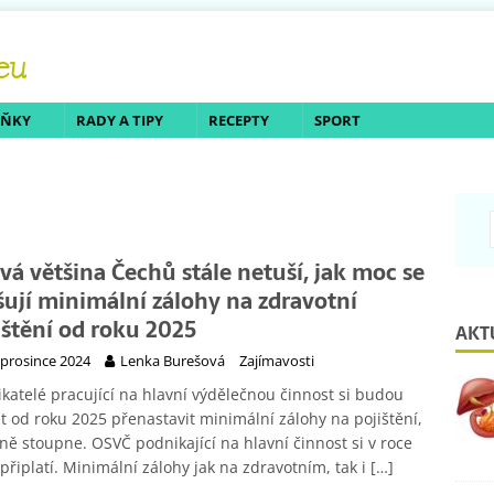
LŇKY
RADY A TIPY
RECEPTY
SPORT
ivá většina Čechů stále netuší, jak moc se
šují minimální zálohy na zdravotní
ištění od roku 2025
AKT
 prosince 2024
Lenka Burešová
Zajímavosti
katelé pracující na hlavní výdělečnou činnost si budou
 od roku 2025 přenastavit minimální zálohy na pojištění,
ně stoupne. OSVČ podnikající na hlavní činnost si v roce
připlatí. Minimální zálohy jak na zdravotním, tak i
[…]