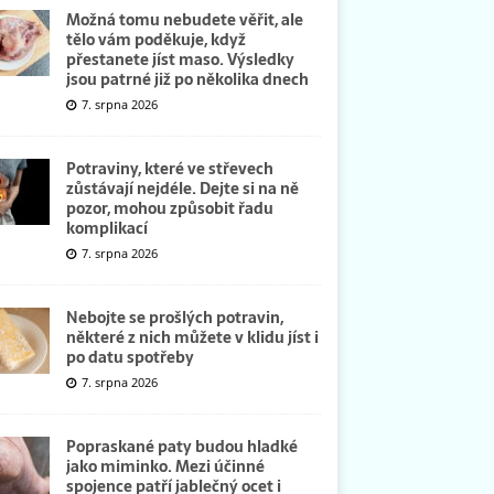
Možná tomu nebudete věřit, ale
tělo vám poděkuje, když
přestanete jíst maso. Výsledky
jsou patrné již po několika dnech
7. srpna 2026
Potraviny, které ve střevech
zůstávají nejdéle. Dejte si na ně
pozor, mohou způsobit řadu
komplikací
7. srpna 2026
Nebojte se prošlých potravin,
některé z nich můžete v klidu jíst i
po datu spotřeby
7. srpna 2026
Popraskané paty budou hladké
jako miminko. Mezi účinné
spojence patří jablečný ocet i