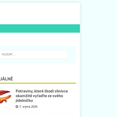
UÁLNĚ
Potraviny, které škodí slinivce
okamžitě vyřaďte ze svého
jídelníčku
7. srpna 2026