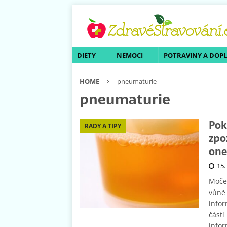
DIETY
NEMOCI
POTRAVINY A DOP
HOME
pneumaturie
pneumaturie
Pok
RADY A TIPY
zpo
one
15.
Močen
vůně
infor
částí
infor