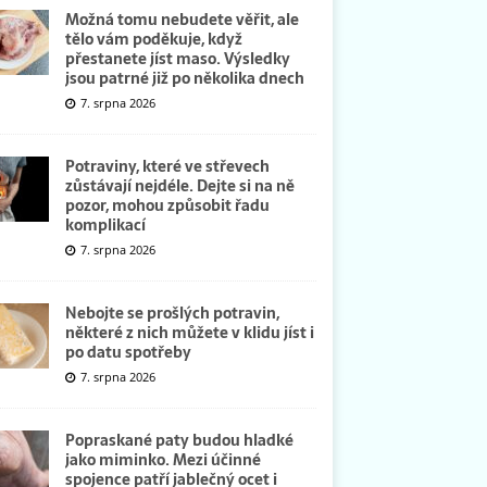
Možná tomu nebudete věřit, ale
tělo vám poděkuje, když
přestanete jíst maso. Výsledky
jsou patrné již po několika dnech
7. srpna 2026
Potraviny, které ve střevech
zůstávají nejdéle. Dejte si na ně
pozor, mohou způsobit řadu
komplikací
7. srpna 2026
Nebojte se prošlých potravin,
některé z nich můžete v klidu jíst i
po datu spotřeby
7. srpna 2026
Popraskané paty budou hladké
jako miminko. Mezi účinné
spojence patří jablečný ocet i