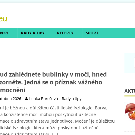
LŇKY
RADY A TIPY
RECEPTY
SPORT
ud zahlédnete bublinky v moči, hned
zorněte. Jedná se o příznak vážného
mocnění
AKT
 dubna 2026
Lenka Burešová
Rady a tipy
í je běžnou a důležitou částí lidské fyziologie. Barva,
 a konzistence moči mohou poskytnout užitečné
mace o zdravotním stavu jednotlivce. Močení je důležitou
 lidské fyziologie, která může poskytnout užitečné
mace o zdravotním stavu.
[…]