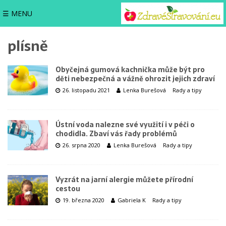
☰ MENU
plísně
Obyčejná gumová kachnička může být pro
děti nebezpečná a vážně ohrozit jejich zdraví
26. listopadu 2021
Lenka Burešová
Rady a tipy
Ústní voda nalezne své využití i v péči o
chodidla. Zbaví vás řady problémů
26. srpna 2020
Lenka Burešová
Rady a tipy
Vyzrát na jarní alergie můžete přírodní
cestou
19. března 2020
Gabriela K
Rady a tipy