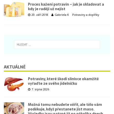
Proces kažení potravin – jak je skladovat a
kdy je raději už nejíst
20. září 2018
Gabriela K
Potraviny a doplňky
AKTUÁLNĚ
Potraviny, které škodí slinivce okamžitě
vyřaďte ze svého jídelníčku
7. srpna 2026
Možná tomu nebudete věřit, ale tělo vám
poděkuje, když přestanete jíst maso.
Výsledky jsou patrné již po několika dnech