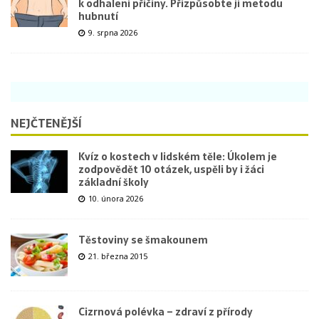
k odhalení příčiny. Přizpůsobte jí metodu
hubnutí
9. srpna 2026
NEJČTENĚJŠÍ
Kvíz o kostech v lidském těle: Úkolem je
zodpovědět 10 otázek, uspěli by i žáci
základní školy
10. února 2026
Těstoviny se šmakounem
21. března 2015
Cizrnová polévka – zdraví z přírody