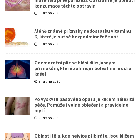
máte tělo plné parazitů. Odstraňte je pomocí
konzumace těchto potravin
9. srpna 2026
Méně známé příznaky nedostatku vitaminu
D, které je nutné bezpodmínečně znát
9. srpna 2026
Onemocnění plic se hlásí díky jasným
příznakům, které zahrnují i bolest na hrudi a
kašel
9. srpna 2026
Po výskytu pásového oparu je klíčem náležitá
péče. Pomůže i volné oblečení a pravidelné
mytí
9. srpna 2026
Oblasti těla, kde nejvíce přibíráte, jsou klíčem