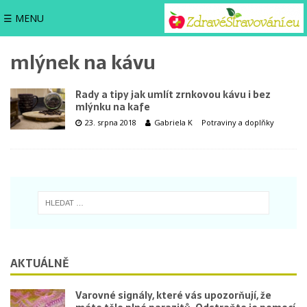
☰ MENU
mlýnek na kávu
Rady a tipy jak umlít zrnkovou kávu i bez
mlýnku na kafe
23. srpna 2018
Gabriela K
Potraviny a doplňky
AKTUÁLNĚ
Varovné signály, které vás upozorňují, že