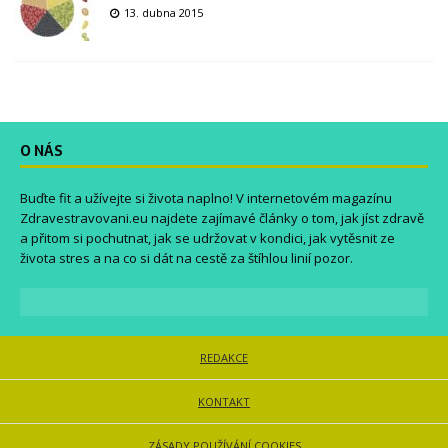
13. dubna 2015
O NÁS
Buďte fit a užívejte si života naplno! V internetovém magazínu
Zdravestravovani.eu
najdete zajímavé články o tom, jak jíst zdravě
a přitom si pochutnat, jak se udržovat v kondici, jak vytěsnit ze
života stres a na co si dát na cestě za štíhlou linií pozor.
REDAKCE
KONTAKT
ZÁSADY POUŽÍVÁNÍ COOKIES