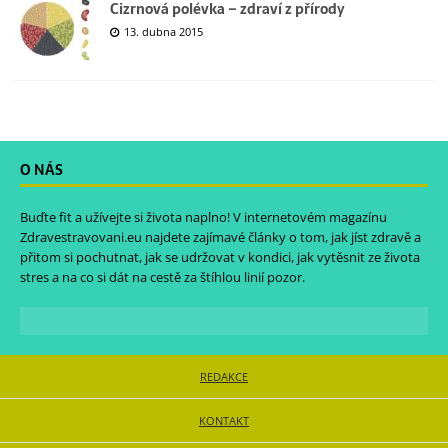
Cizrnová polévka – zdraví z přírody
13. dubna 2015
O NÁS
Buďte fit a užívejte si života naplno! V internetovém magazínu
Zdravestravovani.eu
najdete zajímavé články o tom, jak jíst zdravě a
přitom si pochutnat, jak se udržovat v kondici, jak vytěsnit ze života
stres a na co si dát na cestě za štíhlou linií pozor.
REDAKCE
KONTAKT