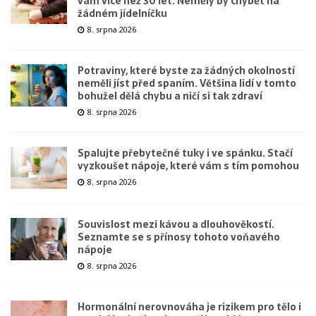
vám více než 30 let. Neměly by chybět na
žádném jídelníčku
8. srpna 2026
Potraviny, které byste za žádných okolností
neměli jíst před spaním. Většina lidí v tomto
bohužel dělá chybu a ničí si tak zdraví
8. srpna 2026
Spalujte přebytečné tuky i ve spánku. Stačí
vyzkoušet nápoje, které vám s tím pomohou
8. srpna 2026
Souvislost mezi kávou a dlouhověkostí.
Seznamte se s přínosy tohoto voňavého
nápoje
8. srpna 2026
Hormonální nerovnováha je rizikem pro tělo i