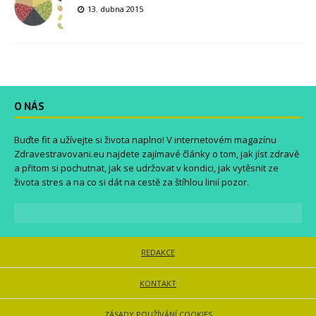
13. dubna 2015
O NÁS
Buďte fit a užívejte si života naplno! V internetovém magazínu
Zdravestravovani.eu
najdete zajímavé články o tom, jak jíst zdravě
a přitom si pochutnat, jak se udržovat v kondici, jak vytěsnit ze
života stres a na co si dát na cestě za štíhlou linií pozor.
REDAKCE
KONTAKT
ZÁSADY POUŽÍVÁNÍ COOKIES