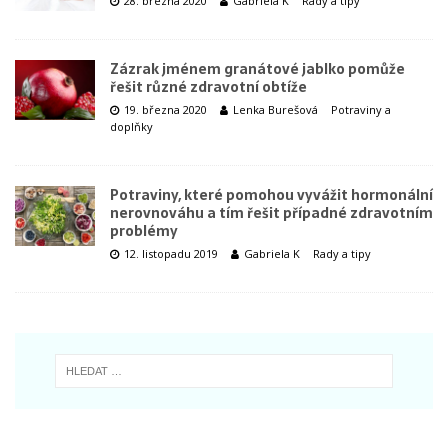
28. března 2020
Gabriela K
Rady a tipy
Zázrak jménem granátové jablko pomůže
řešit různé zdravotní obtíže
19. března 2020
Lenka Burešová
Potraviny a
doplňky
Potraviny, které pomohou vyvážit hormonální
nerovnováhu a tím řešit případné zdravotním
problémy
12. listopadu 2019
Gabriela K
Rady a tipy