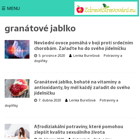
☰ MENU
granátové jablko
Nevšední ovoce pomáhá v boji proti srdečním
chorobám. Zařaďte ho do svého jídelníčku
5. prosince 2020
Lenka Burešová
Potraviny a
doplňky
Granátové jablko, bohaté na vitamíny a
antioxidanty, by měl každý zařadit do svého
jídelníčku
7. dubna 2020
Lenka Burešová
Potraviny a
doplňky
Afrodiziakální potraviny, které pomohou
zlepšit kvalitu sexuálního života