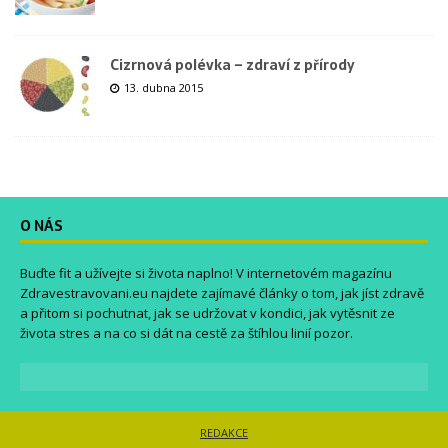
Cizrnová polévka – zdraví z přírody
13. dubna 2015
O NÁS
Buďte fit a užívejte si života naplno! V internetovém magazínu
Zdravestravovani.eu
najdete zajímavé články o tom, jak jíst zdravě
a přitom si pochutnat, jak se udržovat v kondici, jak vytěsnit ze
života stres a na co si dát na cestě za štíhlou linií pozor.
REDAKCE