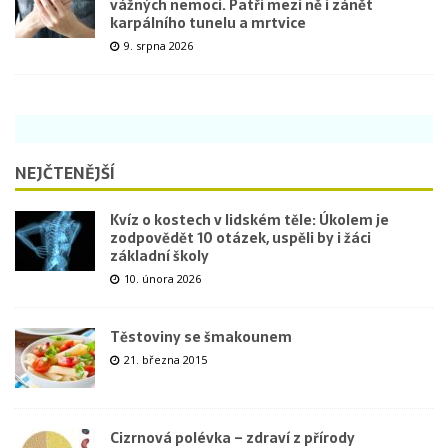
vážných nemocí. Patří mezi ně i zánět
karpálního tunelu a mrtvice
9. srpna 2026
NEJČTENĚJŠÍ
Kvíz o kostech v lidském těle: Úkolem je
zodpovědět 10 otázek, uspěli by i žáci
základní školy
10. února 2026
Těstoviny se šmakounem
21. března 2015
Cizrnová polévka – zdraví z přírody