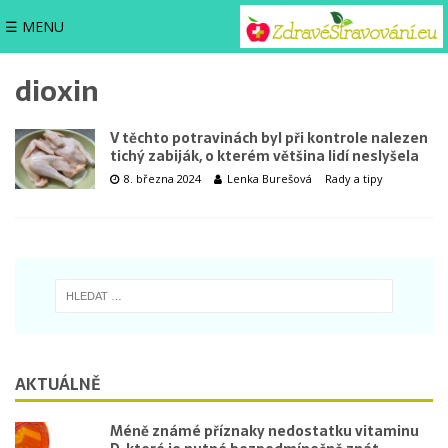
☰ MENU
dioxin
V těchto potravinách byl při kontrole nalezen
tichý zabiják, o kterém většina lidí neslyšela
8. března 2024
Lenka Burešová
Rady a tipy
AKTUÁLNĚ
Méně známé příznaky nedostatku vitaminu