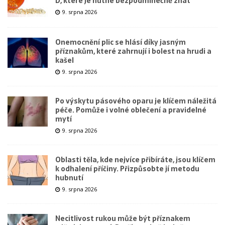
D, které je nutné bezpodmínečně znát
9. srpna 2026
Onemocnění plic se hlásí díky jasným
příznakům, které zahrnují i bolest na hrudi a
kašel
9. srpna 2026
Po výskytu pásového oparu je klíčem náležitá
péče. Pomůže i volné oblečení a pravidelné
mytí
9. srpna 2026
Oblasti těla, kde nejvíce přibíráte, jsou klíčem
k odhalení příčiny. Přizpůsobte jí metodu
hubnutí
9. srpna 2026
Necitlivost rukou může být příznakem