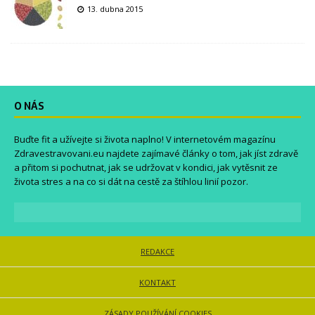
13. dubna 2015
O NÁS
Buďte fit a užívejte si života naplno! V internetovém magazínu
Zdravestravovani.eu
najdete zajímavé články o tom, jak jíst zdravě
a přitom si pochutnat, jak se udržovat v kondici, jak vytěsnit ze
života stres a na co si dát na cestě za štíhlou linií pozor.
REDAKCE
KONTAKT
ZÁSADY POUŽÍVÁNÍ COOKIES