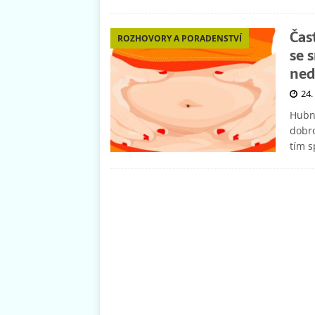
Čas
ROZHOVORY A PORADENSTVÍ
se 
ned
24.
Hubnu
dobro
tím 