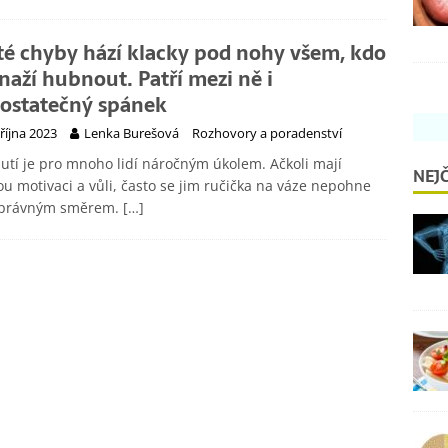
té chyby hází klacky pod nohy všem, kdo
snaží hubnout. Patří mezi ně i
ostatečný spánek
 října 2023
Lenka Burešová
Rozhovory a poradenství
tí je pro mnoho lidí náročným úkolem. Ačkoli mají
NEJČ
u motivaci a vůli, často se jim ručička na váze nepohne
správným směrem.
[…]