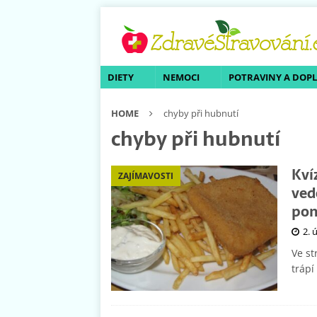
DIETY
NEMOCI
POTRAVINY A DOP
HOME
chyby při hubnutí
chyby při hubnutí
Kví
ZAJÍMAVOSTI
ved
pom
2. 
Ve st
trápí