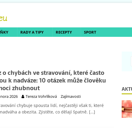
LŇKY
RADY A TIPY
RECEPTY
SPORT
z o chybách ve stravování, které často
ou k nadváze: 10 otázek může člověku
oci zhubnout
AKT
února 2026
Tereza Vohrlíková
Zajímavosti
ravování chybuje spousta lidí, nejčastěji však ti, které
 nadváha a obezita. Zjistěte, co dělají špatně.
[…]