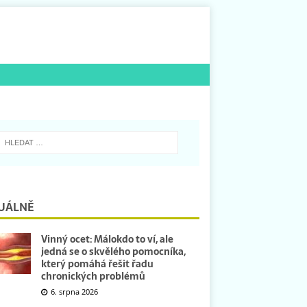
UÁLNĚ
Vinný ocet: Málokdo to ví, ale
jedná se o skvělého pomocníka,
který pomáhá řešit řadu
chronických problémů
6. srpna 2026