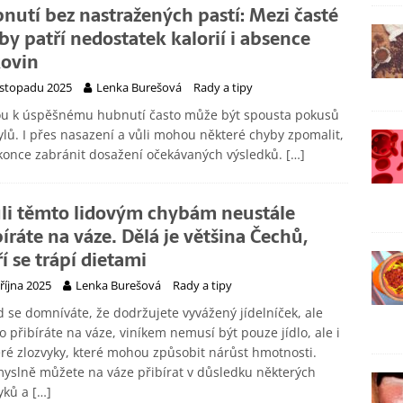
nutí bez nastražených pastí: Mezi časté
by patří nedostatek kalorií i absence
kovin
listopadu 2025
Lenka Burešová
Rady a tipy
ou k úspěšnému hubnutí často může být spousta pokusů
lů. I přes nasazení a vůli mohou některé chyby zpomalit,
konce zabránit dosažení očekávaných výsledků.
[…]
li těmto lidovým chybám neustále
bíráte na váze. Dělá je většina Čechů,
ří se trápí dietami
 října 2025
Lenka Burešová
Rady a tipy
 se domníváte, že dodržujete vyvážený jídelníček, ale
o přibíráte na váze, viníkem nemusí být pouze jídlo, ale i
ré zlozvyky, které mohou způsobit nárůst hmotnosti.
slně můžete na váze přibírat v důsledku některých
yků a
[…]