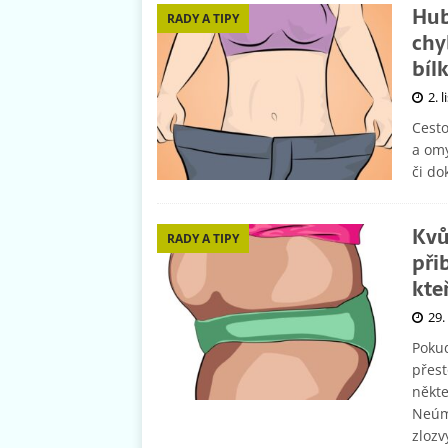
Hub
RADY A TIPY
chy
bíl
2. 
Cest
a omy
či do
Kvů
RADY A TIPY
při
kte
29.
Pokud
přest
někte
Neúmy
zlozv