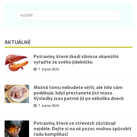
AKTUÁLNĚ
Potraviny, které škodí slinivce okamžitě
vyřaďte ze svého jídelníčku
7. srpna 2026
Možná tomu nebudete věřit, ale tělo vám
poděkuje, když přestanete jíst maso.
Výsledky jsou patrné již po několika dnech
7. srpna 2026
Potraviny, které ve střevech zůstávají
nejdéle. Dejte si na ně pozor, mohou způsobit
řadu komplikací