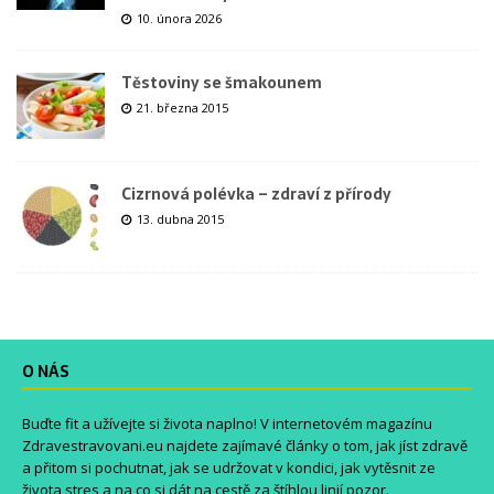
10. února 2026
Těstoviny se šmakounem
21. března 2015
Cizrnová polévka – zdraví z přírody
13. dubna 2015
O NÁS
Buďte fit a užívejte si života naplno! V internetovém magazínu
Zdravestravovani.eu
najdete zajímavé články o tom, jak jíst zdravě
a přitom si pochutnat, jak se udržovat v kondici, jak vytěsnit ze
života stres a na co si dát na cestě za štíhlou linií pozor.