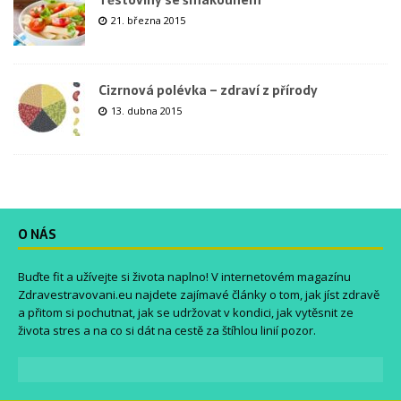
21. března 2015
Cizrnová polévka – zdraví z přírody
13. dubna 2015
O NÁS
Buďte fit a užívejte si života naplno! V internetovém magazínu
Zdravestravovani.eu
najdete zajímavé články o tom, jak jíst zdravě
a přitom si pochutnat, jak se udržovat v kondici, jak vytěsnit ze
života stres a na co si dát na cestě za štíhlou linií pozor.