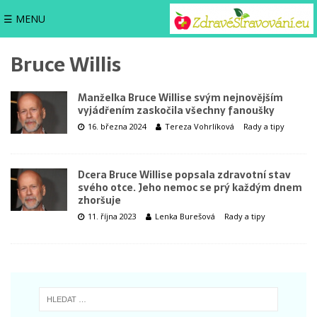
☰ MENU
Bruce Willis
Manželka Bruce Willise svým nejnovějším
vyjádřením zaskočila všechny fanoušky
16. března 2024
Tereza Vohrlíková
Rady a tipy
Dcera Bruce Willise popsala zdravotní stav
svého otce. Jeho nemoc se prý každým dnem
zhoršuje
11. října 2023
Lenka Burešová
Rady a tipy