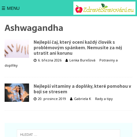
☰ MENU
Ashwagandha
Nejlepší čaj, který ocení každý člověk s
problémovým spánkem. Nemusíte za něj
utratit ani korunu
6. března 2026
Lenka Burešová
Potraviny a
doplňky
Nejlepší vitaminy a doplňky, které pomohou v
boji se stresem
20. prosince 2019
Gabriela K
Rady a tipy