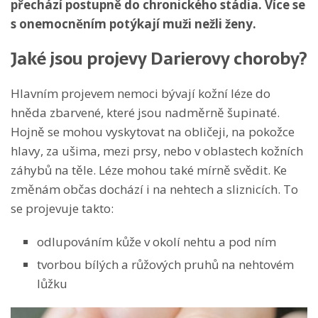
přechází postupně do chronického stádia. Více se
s onemocněním potýkají muži nežli ženy.
Jaké jsou projevy Darierovy choroby?
Hlavním projevem nemoci bývají kožní léze do
hněda zbarvené, které jsou nadměrně šupinaté.
Hojně se mohou vyskytovat na obličeji, na pokožce
hlavy, za ušima, mezi prsy, nebo v oblastech kožních
záhybů na těle. Léze mohou také mírně svědit. Ke
změnám občas dochází i na nehtech a sliznicích. To
se projevuje takto:
odlupováním kůže v okolí nehtu a pod ním
tvorbou bílých a růžových pruhů na nehtovém
lůžku