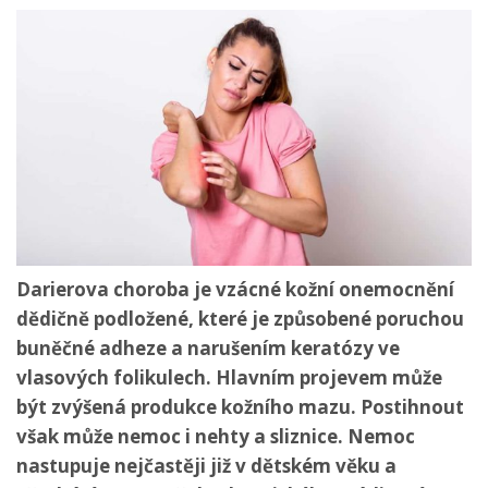
Darierova choroba je vzácné kožní onemocnění
dědičně podložené, které je způsobené poruchou
buněčné adheze a narušením keratózy ve
vlasových folikulech. Hlavním projevem může
být zvýšená produkce kožního mazu. Postihnout
však může nemoc i nehty a sliznice. Nemoc
nastupuje nejčastěji již v dětském věku a