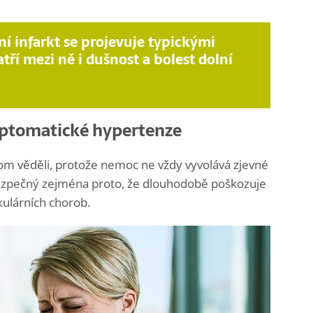
ní infarkt se projevuje typickými
atří mezi ně i dušnost a bolest dolní
ymptomatické hypertenze
 tom věděli, protože nemoc ne vždy vyvolává zjevné
ebezpečný zejména proto, že dlouhodobě poškozuje
kulárních chorob.