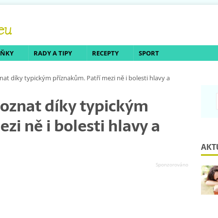
LŇKY
RADY A TIPY
RECEPTY
SPORT
nat díky typickým příznakům. Patří mezi ně i bolesti hlavy a
poznat díky typickým
zi ně i bolesti hlavy a
AKT