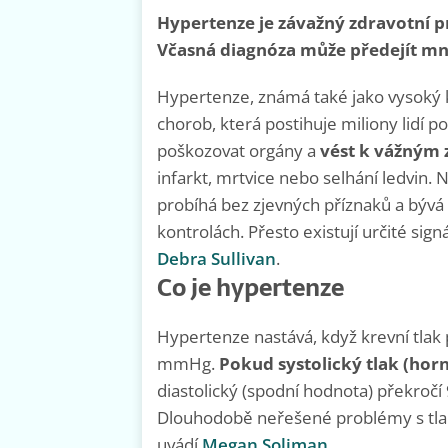
Hypertenze je závažný zdravotní 
Včasná diagnóza může předejít m
Hypertenze, známá také jako vysoký kre
chorob, která postihuje miliony lidí
poškozovat orgány a
vést k vážným
infarkt, mrtvice nebo selhání ledvin
probíhá bez zjevných příznaků a bývá
kontrolách. Přesto existují určité sig
Debra Sullivan
.
Co je hypertenze
Hypertenze nastává, když krevní tlak
mmHg.
Pokud systolický tlak (ho
diastolický (spodní hodnota) překro
Dlouhodobě neřešené problémy s tlak
uvádí
Megan Soliman
.