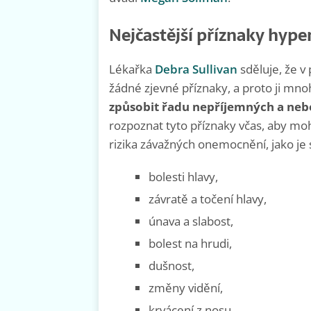
Nejčastější příznaky hype
Lékařka
Debra Sullivan
sděluje, že v
žádné zjevné příznaky, a proto ji mnoh
způsobit řadu nepříjemných a neb
rozpoznat tyto příznaky včas, aby moh
rizika závažných onemocnění, jako je 
bolesti hlavy,
závratě a točení hlavy,
únava a slabost,
bolest na hrudi,
dušnost,
změny vidění,
krvácení z nosu.