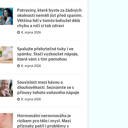
Potraviny, které byste za žádných
okolností neměli jíst před spaním.
Většina lidí v tomto bohužel dělá
chybu a ničí si tak zdraví
8. srpna 2026
Spalujte přebytečné tuky i ve
spánku. Stačí vyzkoušet nápoje,
které vám s tím pomohou
8. srpna 2026
Souvislost mezi kávou a
dlouhověkostí. Seznamte se s
přínosy tohoto voňavého nápoje
8. srpna 2026
Hormonální nerovnováha je
rizikem pro tělo i mysl. Mezi
příznaky patří i problémy s