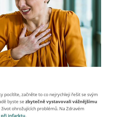
pocítíte, začněte to co nejrychleji řešit se svým
adě byste se
zbytečně vystavovali vážnějšímu
o život ohrožujících problémů. Na Zdravém
 při infarktu
.