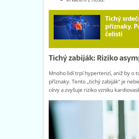
Tichý srdeč
příznaky. P
čelisti
Tichý zabiják: Riziko as
Mnoho lidí trpí hypertenzí, aniž by o
příznaky. Tento „tichý zabiják“ je n
cévy a zvyšuje riziko vzniku kardiovas