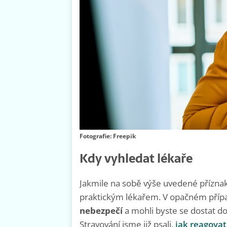
Fotografie: Freepik
Kdy vyhledat lékaře
Jakmile na sobě výše uvedené příznaky 
praktickým lékařem. V opačném příp
nebezpečí
a mohli byste se dostat d
Stravování jsme již psali,
jak reagovat