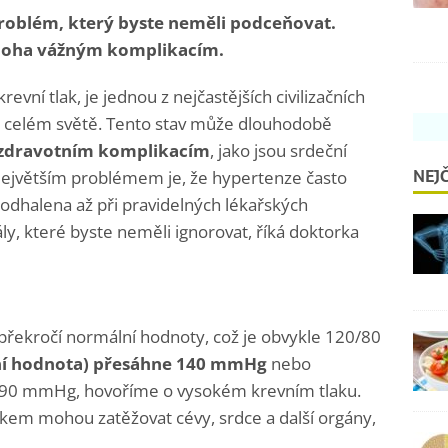
problém, který byste neměli podceňovat.
noha vážným komplikacím.
vní tlak, je jednou z nejčastějších civilizačních
 po celém světě. Tento stav může dlouhodobě
 zdravotním komplikacím
, jako jsou srdeční
NEJČ
. Největším problémem je, že hypertenze často
 odhalena až při pravidelných lékařských
nály, které byste neměli ignorovat, říká doktorka
 překročí normální hodnoty, což je obvykle 120/80
rní hodnota) přesáhne 140 mmHg
nebo
čí 90 mmHg, hovoříme o vysokém krevním tlaku.
em mohou zatěžovat cévy, srdce a další orgány,