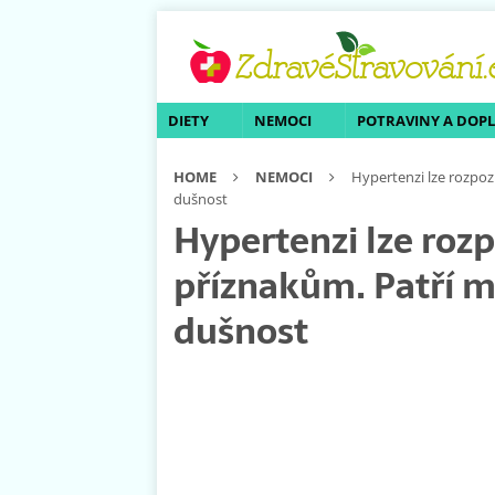
DIETY
NEMOCI
POTRAVINY A DOP
HOME
NEMOCI
Hypertenzi lze rozpoz
dušnost
Hypertenzi lze roz
příznakům. Patří me
dušnost