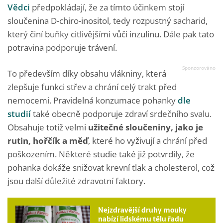
Vědci
předpokládají, že za tímto účinkem stojí
sloučenina D-chiro-inositol, tedy rozpustný sacharid,
který činí buňky citlivějšími vůči inzulinu. Dále pak tato
potravina podporuje trávení.
To především díky obsahu vlákniny, která
zlepšuje funkci střev a chrání celý trakt před
nemocemi. Pravidelná konzumace pohanky
dle
studií
také obecně podporuje zdraví srdečního svalu.
Obsahuje totiž velmi
užitečné sloučeniny,
jako je
rutin, hořčík a měď
, které ho vyživují a chrání před
poškozením. Některé studie také již potvrdily, že
pohanka dokáže snižovat krevní tlak a cholesterol, což
jsou další důležité zdravotní faktory.
Nejzdravější druhy mouky
nabízí lidskému tělu řadu