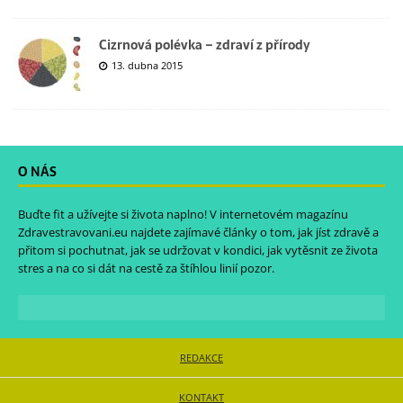
Cizrnová polévka – zdraví z přírody
13. dubna 2015
O NÁS
Buďte fit a užívejte si života naplno! V internetovém magazínu
Zdravestravovani.eu
najdete zajímavé články o tom, jak jíst zdravě a
přitom si pochutnat, jak se udržovat v kondici, jak vytěsnit ze života
stres a na co si dát na cestě za štíhlou linií pozor.
REDAKCE
KONTAKT