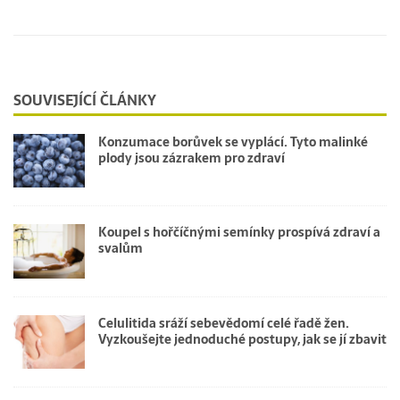
SOUVISEJÍCÍ ČLÁNKY
Konzumace borůvek se vyplácí. Tyto malinké
plody jsou zázrakem pro zdraví
Koupel s hořčíčnými semínky prospívá zdraví a
svalům
Celulitida sráží sebevědomí celé řadě žen.
Vyzkoušejte jednoduché postupy, jak se jí zbavit