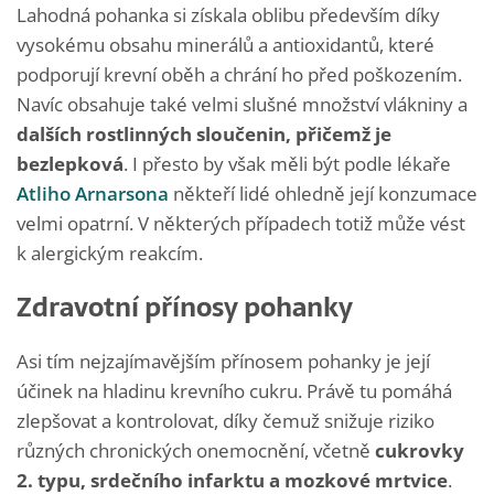
Lahodná pohanka si získala oblibu především díky
vysokému obsahu minerálů a antioxidantů, které
podporují krevní oběh a chrání ho před poškozením.
Navíc obsahuje také velmi slušné množství vlákniny a
dalších rostlinných sloučenin, přičemž je
bezlepková
. I přesto by však měli být podle lékaře
Atliho Arnarsona
někteří lidé ohledně její konzumace
velmi opatrní. V některých případech totiž může vést
k alergickým reakcím.
Zdravotní přínosy pohanky
Asi tím nejzajímavějším přínosem pohanky je její
účinek na hladinu krevního cukru. Právě tu pomáhá
zlepšovat a kontrolovat, díky čemuž snižuje riziko
různých chronických onemocnění, včetně
cukrovky
2. typu, srdečního infarktu a mozkové mrtvice
.