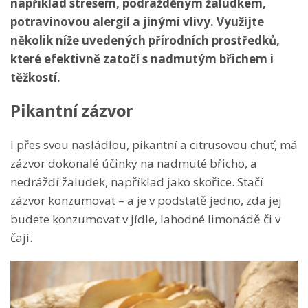
například stresem, podrážděným žaludkem,
potravinovou alergií a jinými vlivy. Využijte
několik níže uvedených přírodních prostředků,
které efektivně zatočí s nadmutým břichem i
těžkostí.
Pikantní zázvor
I přes svou nasládlou, pikantní a citrusovou chuť, má
zázvor dokonalé účinky na nadmuté břicho, a
nedráždí žaludek, například jako skořice. Stačí
zázvor konzumovat – a je v podstatě jedno, zda jej
budete konzumovat v jídle, lahodné limonádě či v
čaji.