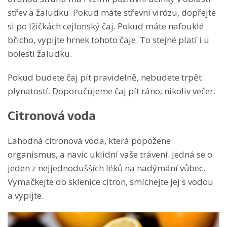
střev a žaludku. Pokud máte střevní virózu, dopřejte
si po lžičkách cejlonský čaj. Pokud máte nafouklé
břicho, vypijte hrnek tohoto čaje. To stejné platí i u
bolesti žaludku.
Pokud budete čaj pít pravidelně, nebudete trpět
plynatostí. Doporučujeme čaj pít ráno, nikoliv večer.
Citronová voda
Lahodná citronová voda, která popožene
organismus, a navíc uklidní vaše trávení. Jedná se o
jeden z nejjednodušších léků na nadýmání vůbec.
Vymačkejte do sklenice citron, smíchejte jej s vodou
a vypijte.