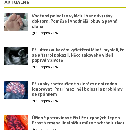
AKTUÁLNĚ
Vbočený palec lze vyléčit i bez návštěvy
doktora. Pomůže i vhodnější obuv a pevná
dlaha
10. srpna 2026
Při ultrazvukovém vyšetření lékaři mysleli, že
se přístroj pokazil. Něco takového viděli
poprvé v životě
10. srpna 2026
Příznaky roztroušené sklerózy není radno
ignorovat. Patří mezi ně i bolesti a problémy
se spánkem
10. srpna 2026
Účinné potravinové čističe ucpaných tepen.
Prostá změna jídelníčku může zachránit život
9. srpna 2026