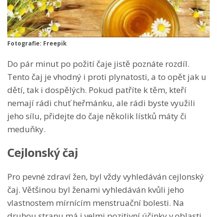
Fotografie: Freepik
Do pár minut po požití čaje jistě poznáte rozdíl.
Tento čaj je vhodný i proti plynatosti, a to opět jak u
dětí, tak i dospělých. Pokud patříte k těm, kteří
nemají rádi chuť heřmánku, ale rádi byste využili
jeho sílu, přidejte do čaje několik lístků máty či
meduňky.
Cejlonský čaj
Pro pevné zdraví žen, byl vždy vyhledáván cejlonský
čaj. Většinou byl ženami vyhledáván kvůli jeho
vlastnostem mírnícím menstruační bolesti. Na
druhou stranu má i velmi pozitivní účinky v oblasti