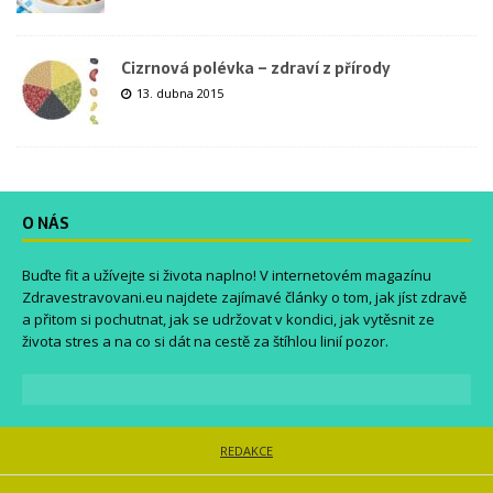
Cizrnová polévka – zdraví z přírody
13. dubna 2015
O NÁS
Buďte fit a užívejte si života naplno! V internetovém magazínu
Zdravestravovani.eu
najdete zajímavé články o tom, jak jíst zdravě
a přitom si pochutnat, jak se udržovat v kondici, jak vytěsnit ze
života stres a na co si dát na cestě za štíhlou linií pozor.
REDAKCE