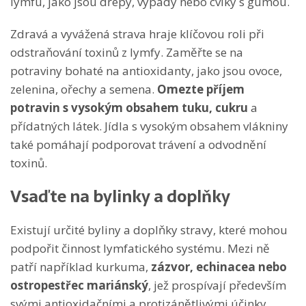
lymfu, jako jsou dřepy, výpady nebo cviky s gumou.
Zdravá a vyvážená strava hraje klíčovou roli při
odstraňování toxinů z lymfy. Zaměřte se na
potraviny bohaté na antioxidanty, jako jsou ovoce,
zelenina, ořechy a semena.
Omezte příjem
potravin s vysokým obsahem tuku, cukru
a
přídatných látek. Jídla s vysokým obsahem vlákniny
také pomáhají podporovat trávení a odvodnění
toxinů.
Vsaďte na bylinky a doplňky
Existují určité byliny a doplňky stravy, které mohou
podpořit činnost lymfatického systému. Mezi ně
patří například kurkuma,
zázvor, echinacea nebo
ostropestřec mariánský
, jež prospívají především
svými antioxidačními a protizánětlivými účinky,