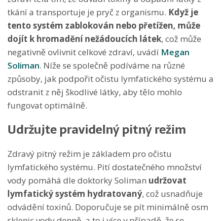
tkání a transportuje je pryč z organismu.
Když je
tento systém
zablokován nebo přetížen, může
dojít k hromadění nežádoucích látek
, což může
negativně ovlivnit celkové zdraví, uvádí
Megan
Soliman
. Níže se společně podíváme na různé
způsoby, jak podpořit očistu lymfatického systému a
odstranit z něj škodlivé látky, aby tělo mohlo
fungovat optimálně.
Udržujte pravidelný pitný režim
Zdravý pitný režim je základem pro očistu
lymfatického systému. Pití dostatečného množství
vody pomáhá dle doktorky Soliman
udržovat
lymfatický systém hydratovaný
, což usnadňuje
odvádění toxinů. Doporučuje se pít minimálně osm
sklenic vody denně, a to i více v případě, že se