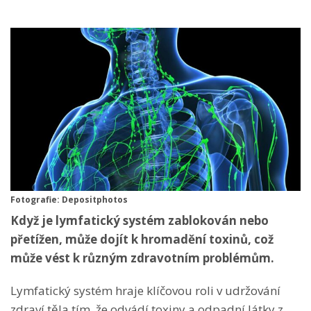
Fotografie: Depositphotos
Když je lymfatický systém zablokován nebo
přetížen, může dojít k hromadění toxinů, což
může vést k různým zdravotním problémům.
Lymfatický systém hraje klíčovou roli v udržování
zdraví těla tím, že odvádí toxiny a odpadní látky z