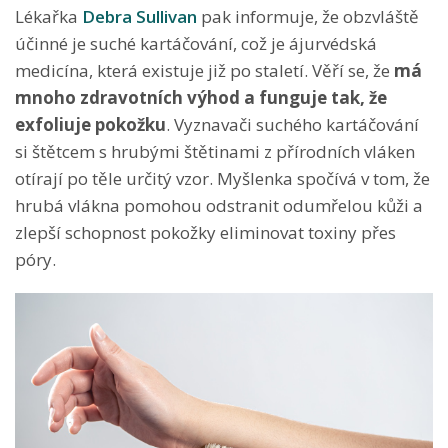
Lékařka
Debra Sullivan
pak informuje, že obzvláště
účinné je suché kartáčování, což je ájurvédská
medicína, která existuje již po staletí. Věří se, že
má
mnoho zdravotních výhod a funguje tak, že
exfoliuje pokožku
. Vyznavači suchého kartáčování
si štětcem s hrubými štětinami z přírodních vláken
otírají po těle určitý vzor. Myšlenka spočívá v tom, že
hrubá vlákna pomohou odstranit odumřelou kůži a
zlepší schopnost pokožky eliminovat toxiny přes
póry.