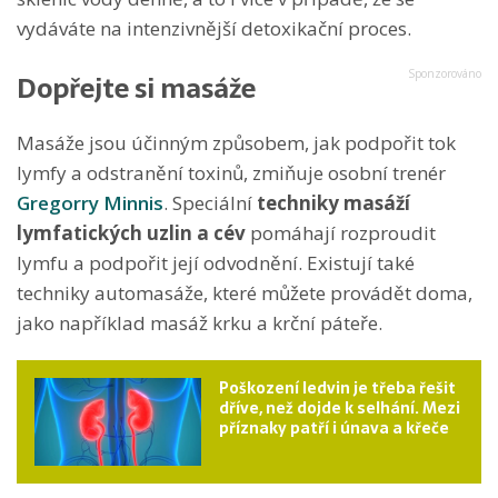
vydáváte na intenzivnější detoxikační proces.
Dopřejte si masáže
Masáže jsou účinným způsobem, jak podpořit tok
lymfy a odstranění toxinů, zmiňuje osobní trenér
Gregorry Minnis
. Speciální
techniky masáží
lymfatických uzlin a cév
pomáhají rozproudit
lymfu a podpořit její odvodnění. Existují také
techniky automasáže, které můžete provádět doma,
jako například masáž krku a krční páteře.
Poškození ledvin je třeba řešit
dříve, než dojde k selhání. Mezi
příznaky patří i únava a křeče