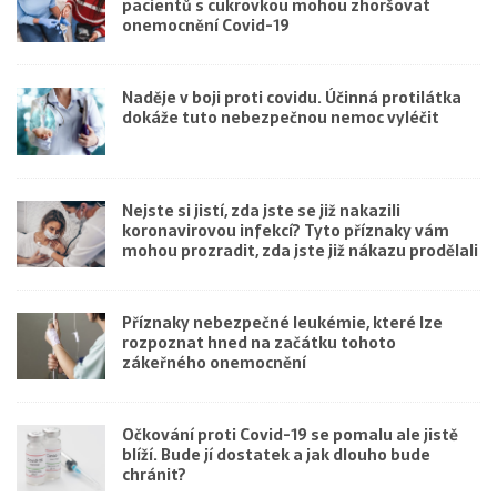
pacientů s cukrovkou mohou zhoršovat
onemocnění Covid-19
Naděje v boji proti covidu. Účinná protilátka
dokáže tuto nebezpečnou nemoc vyléčit
Nejste si jistí, zda jste se již nakazili
koronavirovou infekcí? Tyto příznaky vám
mohou prozradit, zda jste již nákazu prodělali
Příznaky nebezpečné leukémie, které lze
rozpoznat hned na začátku tohoto
zákeřného onemocnění
Očkování proti Covid-19 se pomalu ale jistě
blíží. Bude jí dostatek a jak dlouho bude
chránit?