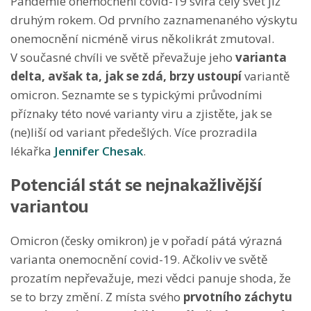
Pandemie onemocnění covid-19 svírá celý svět již
druhým rokem. Od prvního zaznamenaného výskytu
onemocnění nicméně virus několikrát zmutoval.
V současné chvíli ve světě převažuje jeho
varianta
delta, avšak ta, jak se zdá, brzy ustoupí
variantě
omicron. Seznamte se s typickými průvodními
příznaky této nové varianty viru a zjistěte, jak se
(ne)liší od variant předešlých. Více prozradila
lékařka
Jennifer Chesak
.
Potenciál stát se nejnakažlivější
variantou
Omicron (česky omikron) je v pořadí pátá výrazná
varianta onemocnění covid-19. Ačkoliv ve světě
prozatím nepřevažuje, mezi vědci panuje shoda, že
se to brzy změní. Z místa svého
prvotního záchytu