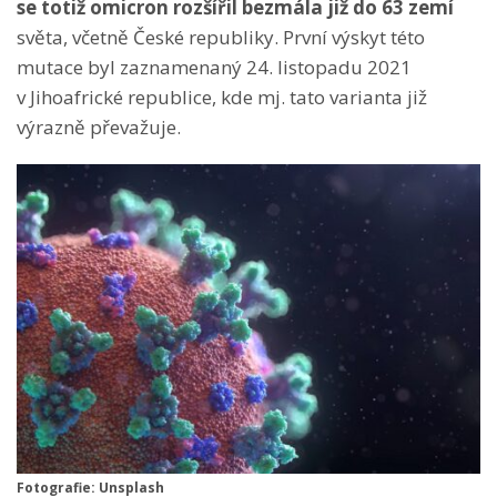
se totiž omicron rozšířil bezmála již do 63 zemí
světa, včetně České republiky. První výskyt této
mutace byl zaznamenaný 24. listopadu 2021
v Jihoafrické republice, kde mj. tato varianta již
výrazně převažuje.
Fotografie: Unsplash