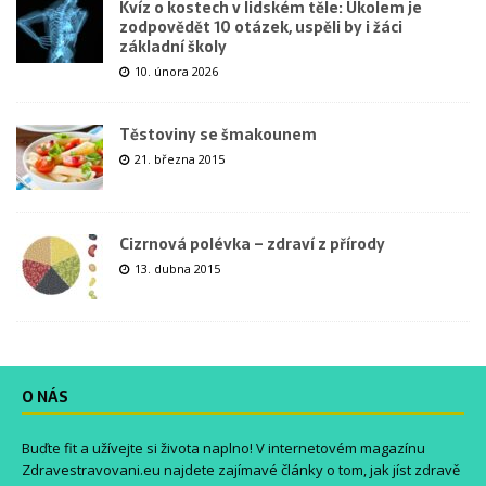
Kvíz o kostech v lidském těle: Úkolem je
zodpovědět 10 otázek, uspěli by i žáci
základní školy
10. února 2026
Těstoviny se šmakounem
21. března 2015
Cizrnová polévka – zdraví z přírody
13. dubna 2015
O NÁS
Buďte fit a užívejte si života naplno! V internetovém magazínu
Zdravestravovani.eu
najdete zajímavé články o tom, jak jíst zdravě