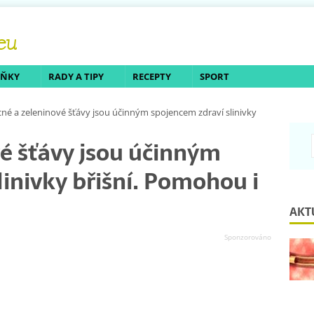
LŇKY
RADY A TIPY
RECEPTY
SPORT
né a zeleninové šťávy jsou účinným spojencem zdraví slinivky
é šťávy jsou účinným
linivky břišní. Pomohou i
AKT