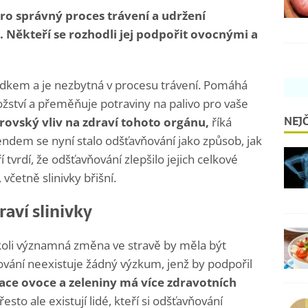
pro správný proces trávení a udržení
 Někteří se rozhodli jej podpořit ovocnými a
aludkem a je nezbytná v procesu trávení. Pomáhá
žství a přeměňuje potraviny na palivo pro vaše
NEJČ
rovský vliv na zdraví tohoto orgánu,
říká
endem se nyní stalo odšťavňování jako způsob, jak
 tvrdí, že odšťavňování zlepšilo jejich celkové
včetně slinivky břišní.
aví slinivky
ákoli významná změna ve stravě by měla být
vání neexistuje žádný výzkum, jenž by podpořil
ce ovoce a zeleniny má více zdravotních
sto ale existují lidé, kteří si odšťavňování