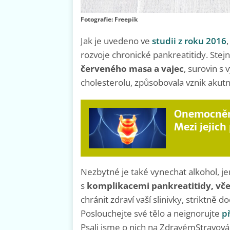
Fotografie: Freepik
Jak je uvedeno ve
studii z roku 2016
rozvoje chronické pankreatitidy. Stejn
červeného masa a vajec
, surovin 
cholesterolu, způsobovala vznik akutn
Onemocnění 
Mezi jejich
Nezbytné je také vynechat alkohol, je
s
komplikacemi pankreatitidy, včet
chránit zdraví vaší slinivky, striktně 
Poslouchejte své tělo a neignorujte
p
Psali jsme o nich na ZdravémStravová