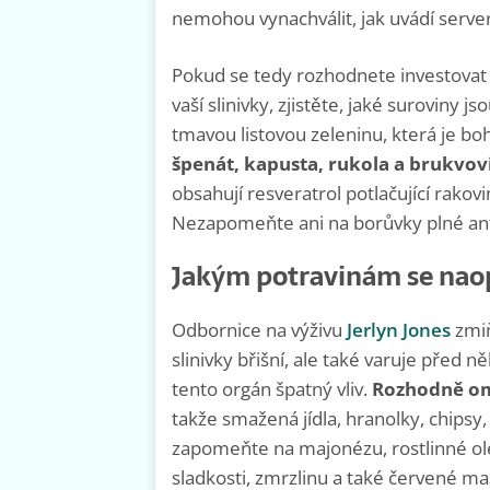
nemohou vynachválit, jak uvádí serve
Pokud se tedy rozhodnete investovat d
vaší slinivky, zjistěte, jaké suroviny 
tmavou listovou zeleninu, která je boh
špenát, kapusta, rukola a brukvovi
obsahují resveratrol potlačující rako
Nezapomeňte ani na borůvky plné ant
Jakým potravinám se nao
Odbornice na výživu
Jerlyn Jones
zmiň
slinivky břišní, ale také varuje před
tento orgán špatný vliv.
Rozhodně om
takže smažená jídla, hranolky, chips
zapomeňte na majonézu, rostlinné ole
sladkosti, zmrzlinu a také červené ma