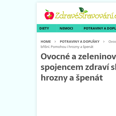
DIETY
NEMOCI
POTRAVINY A DOP
HOME
POTRAVINY A DOPLŇKY
Ovoc
břišní. Pomohou i hrozny a špenát
Ovocné a zeleninov
spojencem zdraví s
hrozny a špenát