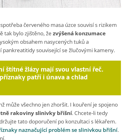
, spotřeba červeného masa úzce souvisí s rizikem
ě tak bylo zjištěno, že
zvýšená konzumace
s vysokým obsahem nasycených tuků a
í pankreatitidy související se žlučovými kameny.
štítné žlázy mají svou vlastní řeč.
 příznaky patří i únava a chlad
nž může všechno jen zhoršit. I kouření je spojeno
ně rakoviny slinivky břišní
. Chcete-li tedy
dodržujte tato doporučení po konzultaci s lékařem.
říznaky naznačující problém se slinivkou břišní
.
ní.