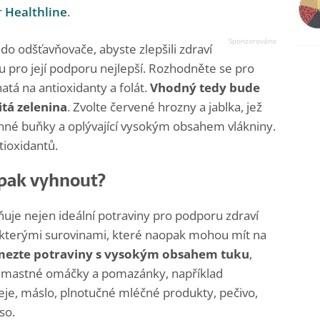
r
Healthline
.
o odšťavňovače, abyste zlepšili zdraví
jsou pro její podporu nejlepší. Rozhodněte se pro
atá na antioxidanty a folát.
Vhodný tedy bude
tá zelenina
. Zvolte červené hrozny a jablka, jež
vinné buňky a oplývající vysokým obsahem vlákniny.
ioxidantů.
pak vyhnout?
uje nejen ideální potraviny pro podporu zdraví
 některými surovinami, které naopak mohou mít na
ezte potraviny s vysokým obsahem tuku
,
y, mastné omáčky a pomazánky, například
je, máslo, plnotučné mléčné produkty, pečivo,
so.