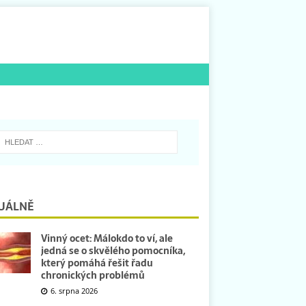
UÁLNĚ
Vinný ocet: Málokdo to ví, ale
jedná se o skvělého pomocníka,
který pomáhá řešit řadu
chronických problémů
6. srpna 2026