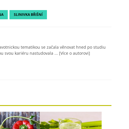
NA
SLINIVKA BŘIŠNÍ
avotnickou tematikou se začala věnovat hned po studiu
ou svou kariéru nastudovala ...
[Více o autorovi]