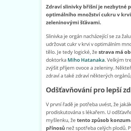
Zdraví slinivky břišní je nezbytné 
optimálního množství cukru v krvi.
zeleninovými šťávami.
Slinivka je orgán nacházející se za ž
udržovat cukr v krvi v optimálním mno
tělo. Je tedy logické, že
strava má ob
doktorka
Miho Hatanaka
. Velkým tr
zvýšit příjem ovoce a zeleniny. Někteří
zdraví a také zdraví některých orgánů, 
Odšťavňování pro lepší zdr
V první řadě je potřeba uvést, že jak
prodiskutována s lékařem. U odšťavňo
myšlenku, že
tento způsob konzuma
přínosů
než spotřeba celých plodů. Pře