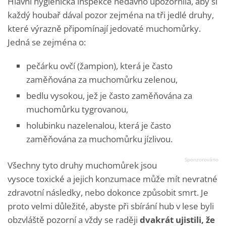
Hlavní hygienická inspekce nedávno upozornila, aby si
každý houbař dával pozor zejména na tři jedlé druhy,
které výrazně připomínají jedovaté muchomůrky.
Jedná se zejména o:
pečárku ovčí (žampion), která je často
zaměňována za muchomůrku zelenou,
bedlu vysokou, jež je často zaměňována za
muchomůrku tygrovanou,
holubinku nazelenalou, která je často
zaměňována za muchomůrku jízlivou.
Všechny tyto druhy muchomůrek jsou
vysoce toxické a jejich konzumace může mít nevratné
zdravotní následky, nebo dokonce způsobit smrt. Je
proto velmi důležité, abyste při sbírání hub v lese byli
obzvláště pozorní a vždy se raději
dvakrát ujistili, že