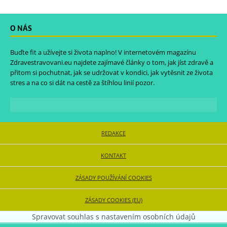
O NÁS
Buďte fit a užívejte si života naplno! V internetovém magazínu
Zdravestravovani.eu
najdete zajímavé články o tom, jak jíst zdravě a
přitom si pochutnat, jak se udržovat v kondici, jak vytěsnit ze života
stres a na co si dát na cestě za štíhlou linií pozor.
REDAKCE
KONTAKT
ZÁSADY POUŽÍVÁNÍ COOKIES
ZÁSADY COOKIES (EU)
Spravovat souhlas s nastavením osobních údajů