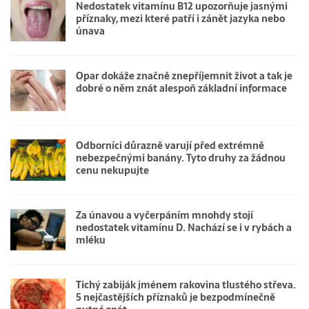
Nedostatek vitamínu B12 upozorňuje jasnými
příznaky, mezi které patří i zánět jazyka nebo
únava
Opar dokáže značně znepříjemnit život a tak je
dobré o něm znát alespoň základní informace
Odborníci důrazně varují před extrémně
nebezpečnými banány. Tyto druhy za žádnou
cenu nekupujte
Za únavou a vyčerpáním mnohdy stojí
nedostatek vitamínu D. Nachází se i v rybách a
mléku
Tichý zabiják jménem rakovina tlustého střeva.
5 nejčastějších příznaků je bezpodmínečně