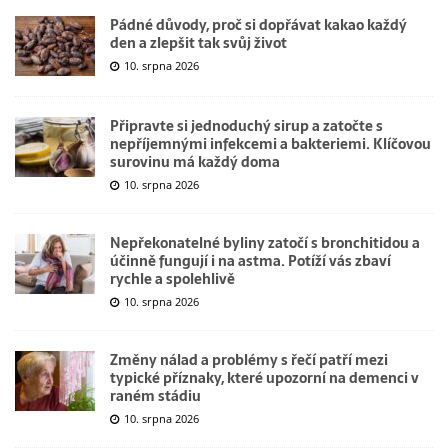
Pádné důvody, proč si dopřávat kakao každý
den a zlepšit tak svůj život
10. srpna 2026
Připravte si jednoduchý sirup a zatočte s
nepříjemnými infekcemi a bakteriemi. Klíčovou
surovinu má každý doma
10. srpna 2026
Nepřekonatelné byliny zatočí s bronchitidou a
účinně fungují i na astma. Potíží vás zbaví
rychle a spolehlivě
10. srpna 2026
Změny nálad a problémy s řečí patří mezi
typické příznaky, které upozorní na demenci v
raném stádiu
10. srpna 2026