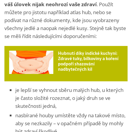
váš úlovek nijak neohrozí vaše zdraví
. Použít
můžete pro jistotu například atlas hub, nebo se
podívat na různé dokumenty, kde jsou vyobrazeny
všechny jedlé a naopak nejedlé kusy. Stejně tak byste
se měli řídit následujícími doporučeními:
Hubnutí díky indické kuchyni:
Zdravé tuky, bílkoviny a koření
podpoří shazování
nadbytečných kil
je lepší se vyhnout sběru malých hub, u kterých
je často složité rozeznat, o jaký druh se ve
skutečnosti jedná,
nasbírané houby umístěte vždy na takové místo,
aby se nezkazily – v opačném případě by mohly
být zdraví škodlivé,