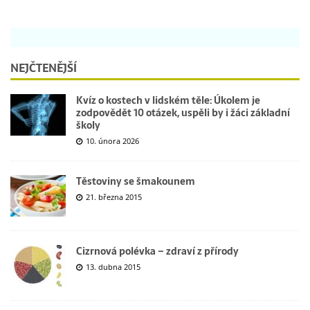
NEJČTENĚJŠÍ
Kvíz o kostech v lidském těle: Úkolem je
zodpovědět 10 otázek, uspěli by i žáci základní
školy
10. února 2026
Těstoviny se šmakounem
21. března 2015
Cizrnová polévka – zdraví z přírody
13. dubna 2015