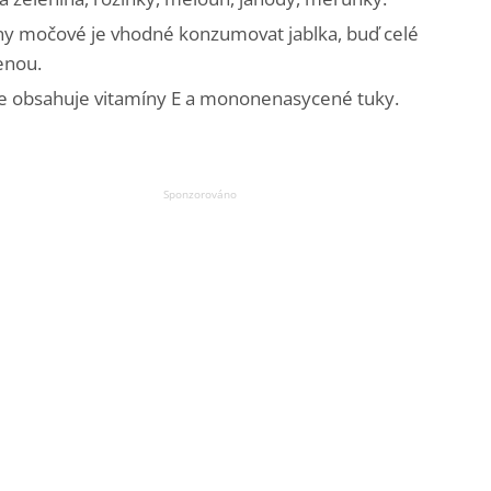
iny močové je vhodné konzumovat jablka, buď celé
enou.
ože obsahuje vitamíny E a mononenasycené tuky.