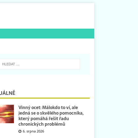
UÁLNĚ
Vinný ocet: Málokdo to ví, ale
jedná se o skvělého pomocníka,
který pomáhá řešit řadu
chronických problémů
6. srpna 2026