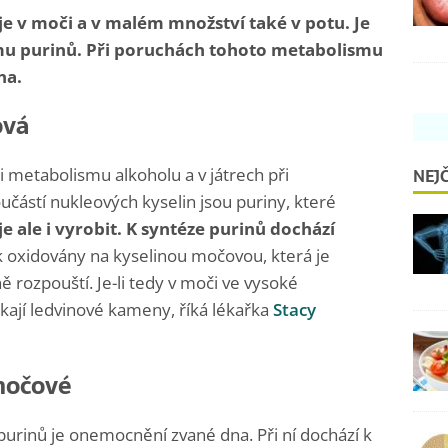
e v moči a v malém množství také v potu. Je
 purinů. Při poruchách tohoto metabolismu
na.
ová
NEJČ
i metabolismu alkoholu a v játrech při
částí nukleových kyselin jsou puriny, které
je ale i vyrobit. K syntéze purinů dochází
k oxidovány na kyselinou močovou, která je
 rozpouští. Je-li tedy v moči ve vysoké
ikají ledvinové kameny, říká lékařka
Stacy
močové
urinů je onemocnění zvané dna. Při ní dochází k