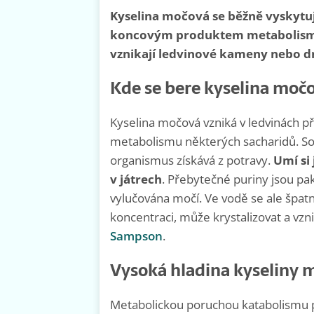
Kyselina močová se běžně vyskytuj
koncovým produktem metabolismu
vznikají ledvinové kameny nebo d
Kde se bere kyselina moč
Kyselina močová vzniká v ledvinách př
metabolismu některých sacharidů. Sou
organismus získává z potravy.
Umí si 
v játrech
. Přebytečné puriny jsou pa
vylučována močí. Ve vodě se ale špatně
koncentraci, může krystalizovat a vzn
Sampson
.
Vysoká hladina kyseliny 
Metabolickou poruchou katabolismu p