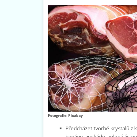
Fotografie: Pixabay
Předcházet tvorbě krystalů z 
banány, avokádo, zelená listo