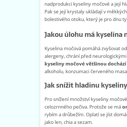
nadprodukci kyseliny močové a její hl
Pak se její krystaly ukládají v měkkýc
bolestivého otoku, který je pro dnu ty
Jakou úlohu má kyselina
Kyselina močová pomáhá zvyšovat odol
alergeny, chrání před neurologickým
kyseliny močové většinou dochází
alkoholu, konzumaci červeného masa 
Jak snížit hladinu kyseli
Pro snížení množství kyseliny močové 
celozrnného pečiva. Protože se má
o
rybím a drůbežím. Oplatí se jíst dom
jako len, chia a sezam.