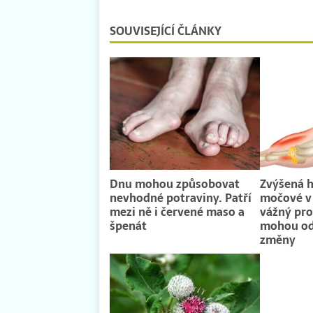
SOUVISEJÍCÍ ČLÁNKY
Dnu mohou způsobovat
Zvýšená h
nevhodné potraviny. Patří
močové v 
mezi ně i červené maso a
vážný pro
špenát
mohou od
změny