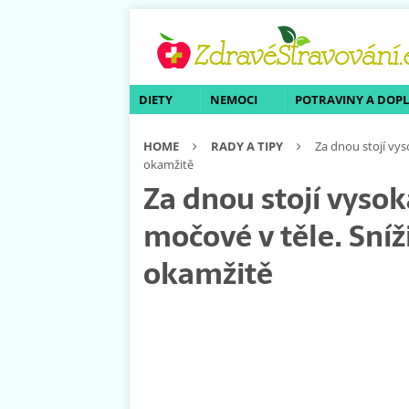
DIETY
NEMOCI
POTRAVINY A DOP
HOME
RADY A TIPY
Za dnou stojí vys
okamžitě
Za dnou stojí vysok
močové v těle. Sníž
okamžitě