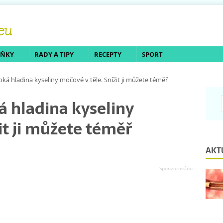
LŇKY
RADY A TIPY
RECEPTY
SPORT
oká hladina kyseliny močové v těle. Snížit ji můžete téměř
á hladina kyseliny
it ji můžete téměř
AKT