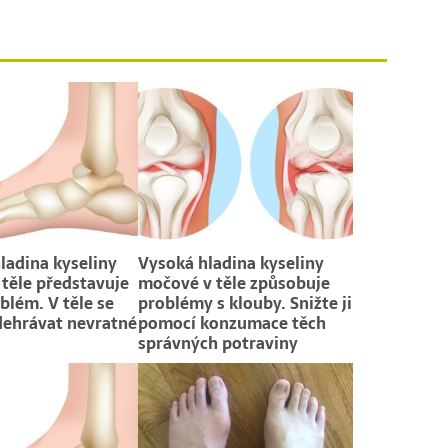
ladina kyseliny
Vysoká hladina kyseliny
těle představuje
močové v těle způsobuje
blém. V těle se
problémy s klouby. Snižte ji
ehrávat nevratné
pomocí konzumace těch
správných potraviny