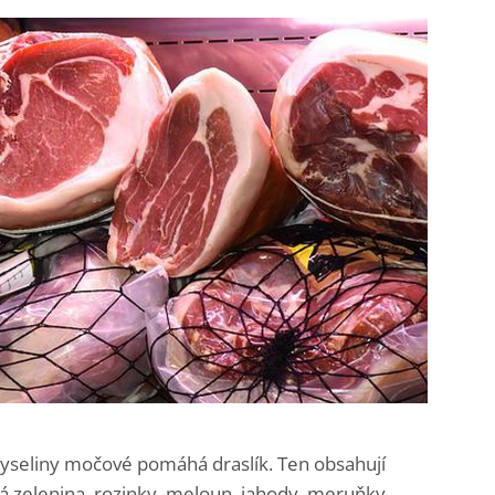
kyseliny močové pomáhá draslík. Ten obsahují
vá zelenina, rozinky, meloun, jahody, meruňky.