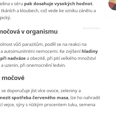
adina v séru
pak dosahuje vysokých hodnot
.
h tkáních a kloubech, což vede ke vzniku zánětu a
pický.
 močová v organismu
nost vůči parazitům, podílí se na reakci na
i a autoimunitními nemocemi. Ke zvýšení
hladiny
 při nadváze
a obezitě, při pití velkého množství
a uzenin, při onemocnění ledvin.
ny močové
se doporučuje jíst více ovoce, zeleniny a
mezit spotřeba červeného masa
, lze ho nahradit
ácí vejce, sýry s nízkým procentem tuku, semena