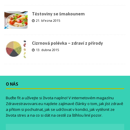
Těstoviny se šmakounem
21. března 2015
Cizrnová polévka – zdraví z přírody
13. dubna 2015
O NÁS
Buďte fit a užívejte si života naplno! V internetovém magazínu
Zdravestravovani.eu
najdete zajímavé články o tom, jak jíst zdravě
a přitom si pochutnat, jak se udržovat v kondici, jak vytěsnit ze
života stres a na co si dát na cestě za štíhlou linií pozor.