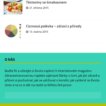
Těstoviny se šmakounem
21. března 2015
Cizrnová polévka – zdraví z přírody
13. dubna 2015
O NÁS
Buďte fit a užívejte si života naplno! V internetovém magazínu
Zdravestravovani.eu
najdete zajímavé články o tom, jak jíst zdravě a
přitom si pochutnat, jak se udržovat v kondici, jak vytěsnit ze života
stres a na co si dát na cestě za štíhlou linií pozor.