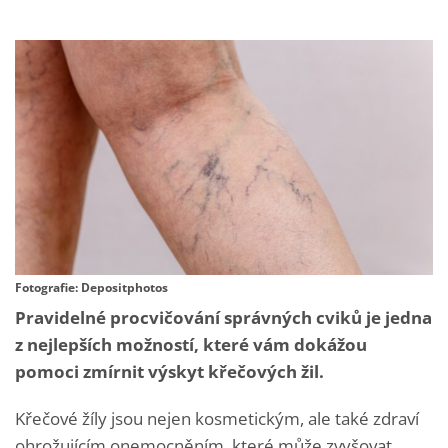
Fotografie: Depositphotos
Pravidelné procvičování správných cviků je jedna
z nejlepších možností, které vám dokážou
pomoci zmírnit výskyt křečových žil.
Křečové žíly jsou nejen kosmetickým, ale také zdraví
ohrožujícím onemocněním, které může zvyšovat