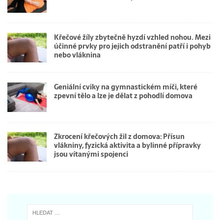
Křečové žíly zbytečně hyzdí vzhled nohou. Mezi
účinné prvky pro jejich odstranění patří i pohyb
nebo vláknina
Geniální cviky na gymnastickém míči, které
zpevní tělo a lze je dělat z pohodlí domova
Zkrocení křečových žil z domova: Přísun
vlákniny, fyzická aktivita a bylinné přípravky
jsou vítanými spojenci