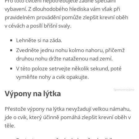
Pro toto cvičení nepotřebujete žádné speciální
vybavení. Z dlouhodobého hlediska vám však při
pravidelném provádění pomůže zlepšit krevní oběh
v cévách a posílí břišní svaly.
Lehněte si na záda.
Zvedněte jednu nohu kolmo nahoru, přičemž
druhou nohu držte nataženou nad zemí.
V této poloze setrvejte několik sekund, poté
vyměňte nohy a cvik opakujte.
Výpony na lýtka
Přestože výpony na lýtka nevyžadují velkou námahu,
jde o cvik, který účinně pomáhá zlepšit krevní oběh v
těle.