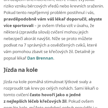
riziko vzniku bércových vředů nebo krevních sraženin.
Pokud tento nepříjemný problém postihnul i vás,
pravděpodobně vám váš
lékař
doporučil, abyste
více sportovali
– je ovšem třeba vzít v úvahu, že
některá (zpravidla silová) cvičení mohou jejich
nebezpečí akorát navýšit. Níže se proto můžete
podívat na 7 správných a osvědčených cviků, které
vám pomohou zbavit se křečových žil. Detailně je
popsal lékař
Dan Brennan
.
Jízda na kole
Jízda na kole pomáhá stimulovat lýtkové svaly a
rozproudit tak krev po celých nohách. Sami lékaři o
tomto cvičení
často hovoří jako o jedné
z nejlepších léčeb křečových žil
. Pokud ovšem
nemáte kolo, můžete podobný pohyb provádět i u