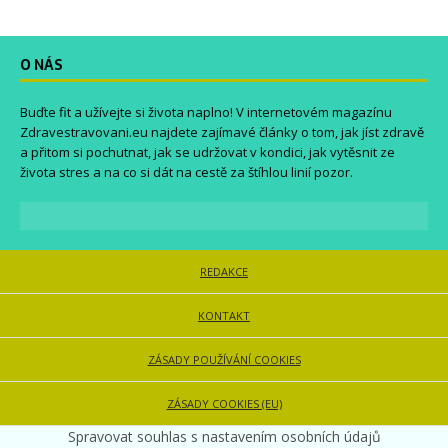
O NÁS
Buďte fit a užívejte si života naplno! V internetovém magazínu
Zdravestravovani.eu
najdete zajímavé články o tom, jak jíst zdravě
a přitom si pochutnat, jak se udržovat v kondici, jak vytěsnit ze
života stres a na co si dát na cestě za štíhlou linií pozor.
REDAKCE
KONTAKT
ZÁSADY POUŽÍVÁNÍ COOKIES
ZÁSADY COOKIES (EU)
Spravovat souhlas s nastavením osobních údajů