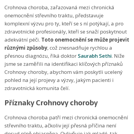
Crohnova choroba, zařazovaná mezi chronická
onemocnění střevního traktu, představuje
komplexní výzvu pro ty, kteří se s ní potýkají, a pro
zdravotnické profesionály, kteří se snaží poskytnout
adekvátní péči.
Toto onemocnění se může projevit
různými způsoby
, což znesnadňuje rychlou a
přesnou diagnózu, říká doktor
Saurabh Sethi
. Níže
jsme se zaměřili na identifikaci klíčových příznaků
Crohnovy choroby, abychom vám poskytli ucelený
pohled na její projevy a výzvy, jakým pacienti i
zdravotnická komunita čelí.
Příznaky Crohnovy choroby
Crohnova choroba patří mezi chronická onemocnění
střevního traktu, ačkoliv její přesná příčina není
dosud plně objasněna. Ovlivňuje jak mladé, tak