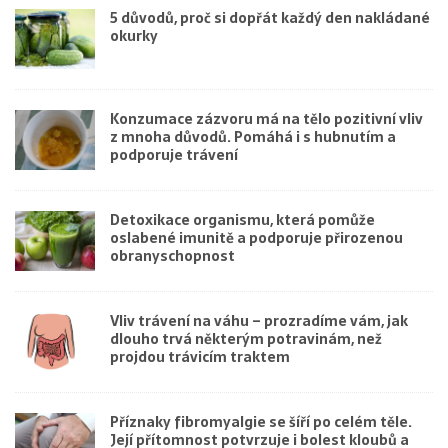
5 důvodů, proč si dopřát každý den nakládané
okurky
Konzumace zázvoru má na tělo pozitivní vliv
z mnoha důvodů. Pomáhá i s hubnutím a
podporuje trávení
Detoxikace organismu, která pomůže
oslabené imunitě a podporuje přirozenou
obranyschopnost
Vliv trávení na váhu – prozradíme vám, jak
dlouho trvá některým potravinám, než
projdou trávicím traktem
Příznaky fibromyalgie se šíří po celém těle.
Její přítomnost potvrzuje i bolest kloubů a