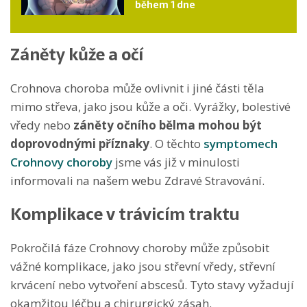
během 1 dne
Záněty kůže a očí
Crohnova choroba může ovlivnit i jiné části těla
mimo střeva, jako jsou kůže a oči. Vyrážky, bolestivé
vředy nebo
záněty očního bělma mohou být
doprovodnými příznaky
. O těchto
symptomech
Crohnovy choroby
jsme vás již v minulosti
informovali na našem webu Zdravé Stravování.
Komplikace v trávicím traktu
Pokročilá fáze Crohnovy choroby může způsobit
vážné komplikace, jako jsou střevní vředy, střevní
krvácení nebo vytvoření abscesů. Tyto stavy vyžadují
okamžitou léčbu a chirurgický zásah.