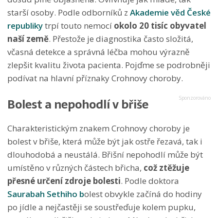
starší osoby. Podle odborníků z
Akademie věd České
republiky
trpí touto nemocí
okolo 20 tisíc obyvatel
naší země
. Přestože je diagnostika často složitá,
včasná detekce a správná léčba mohou výrazně
zlepšit kvalitu života pacienta. Pojďme se podrobněji
podívat na hlavní příznaky Crohnovy choroby.
Bolest a nepohodlí v břiše
Charakteristickým znakem Crohnovy choroby je
bolest v břiše, která může být jak ostře řezavá, tak i
dlouhodobá a neustálá. Břišní nepohodlí může být
umístěno v různých částech břicha,
což ztěžuje
přesné určení zdroje bolesti
. Podle doktora
Saurabah Sethiho
b
olest obvykle začíná do hodiny
po jídle a nejčastěji se soustřeďuje kolem pupku,