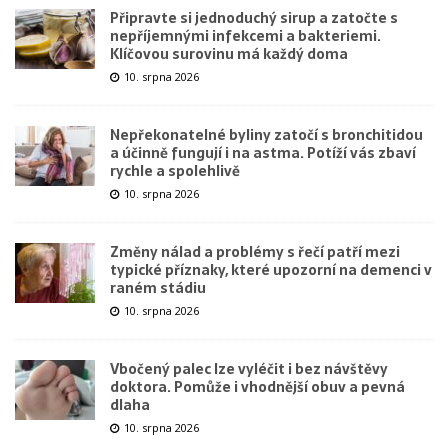
Připravte si jednoduchý sirup a zatočte s
nepříjemnými infekcemi a bakteriemi.
Klíčovou surovinu má každý doma
10. srpna 2026
Nepřekonatelné byliny zatočí s bronchitidou
a účinně fungují i na astma. Potíží vás zbaví
rychle a spolehlivě
10. srpna 2026
Změny nálad a problémy s řečí patří mezi
typické příznaky, které upozorní na demenci v
raném stádiu
10. srpna 2026
Vbočený palec lze vyléčit i bez návštěvy
doktora. Pomůže i vhodnější obuv a pevná
dlaha
10. srpna 2026