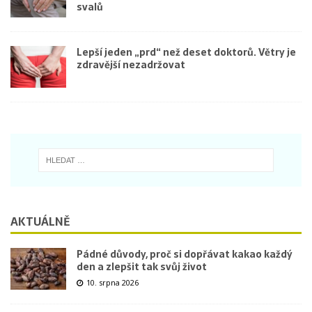
svalů
Lepší jeden „prd“ než deset doktorů. Větry je
zdravější nezadržovat
AKTUÁLNĚ
Pádné důvody, proč si dopřávat kakao každý
den a zlepšit tak svůj život
10. srpna 2026