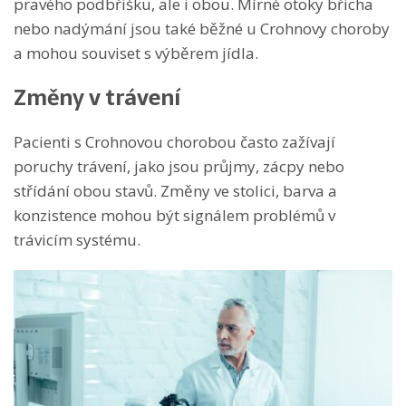
pravého podbřišku, ale i obou. Mírné otoky břicha
nebo nadýmání jsou také běžné u Crohnovy choroby
a mohou souviset s výběrem jídla.
Změny v trávení
Pacienti s Crohnovou chorobou často zažívají
poruchy trávení, jako jsou průjmy, zácpy nebo
střídání obou stavů. Změny ve stolici, barva a
konzistence mohou být signálem problémů v
trávicím systému.