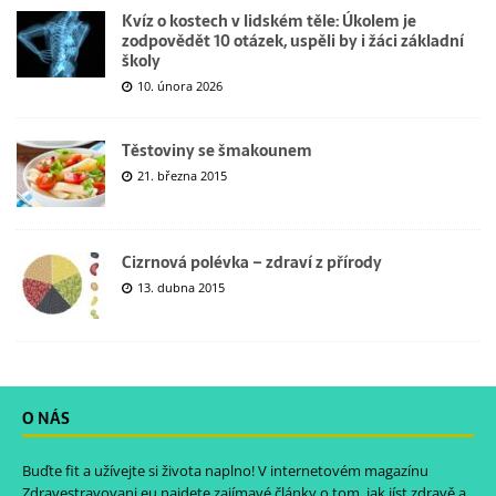
Kvíz o kostech v lidském těle: Úkolem je
zodpovědět 10 otázek, uspěli by i žáci základní
školy
10. února 2026
Těstoviny se šmakounem
21. března 2015
Cizrnová polévka – zdraví z přírody
13. dubna 2015
O NÁS
Buďte fit a užívejte si života naplno! V internetovém magazínu
Zdravestravovani.eu
najdete zajímavé články o tom, jak jíst zdravě a