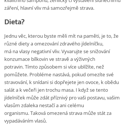
kvalitního šamponu, žehličky či vystavení slunečnímu
záření, hlavní vliv má samozřejmě strava.
Dieta?
Jednu věc, kterou byste měli mít na paměti, je to, že
různé diety a omezování zdravého jídelníčku,
má na vlasy negativní vliv. Vyvarujte se snižování
konzumace bílkovin ve stravě a výživných
potravin. Tímto způsobem si více ublížíte, než
pomůžete. Probléme nastává, pokud omezíte své
stravování, k snídani si dopřejete jen ovoce, k obědu
salát a k večeři jen trochu masa. I když se tento
jídelníček může zdát příznivý pro vaši postavu, vašim
vlasům zdaleka nestačí a ani celému
organismu. Taková omezená strava může stát za
vypadáváním vlasů.