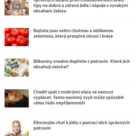
Správným jídlem proti chudokrevnosti aneb
tipy na dobrá a zdravá jídla i nápoje s vysokým
obsahem železa
Rajčata jsou velmi chutnou a oblíbenou
zeleninou, která prospívá zdraví i kráse
Bílkoviny snadno doplníte z potravin. Které jich
obsahují nejvíce?
Chodit spát s mokrými vlasy se nemusí
vyplácet. Tento nevinný zvyk může způsobit
celou řadu nepříjemností
Eliminujte chuť k jídlu s pomocí těch správných
potravin