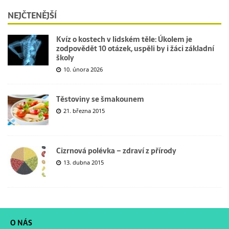
NEJČTENĚJŠÍ
Kvíz o kostech v lidském těle: Úkolem je
zodpovědět 10 otázek, uspěli by i žáci základní
školy
10. února 2026
Těstoviny se šmakounem
21. března 2015
Cizrnová polévka – zdraví z přírody
13. dubna 2015
O NÁS