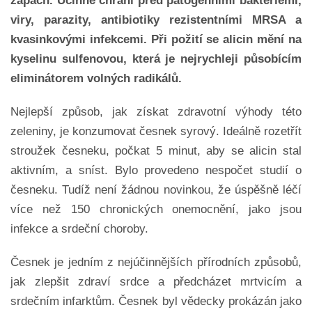
zápach. Účinně chrání před patogenními bakteriemi,
viry, parazity, antibiotiky rezistentními MRSA a
kvasinkovými infekcemi. Při požití se alicin mění na
kyselinu sulfenovou, která je nejrychleji působícím
eliminátorem volných radikálů.
Nejlepší způsob, jak získat zdravotní výhody této
zeleniny, je konzumovat česnek syrový. Ideálně rozetřít
stroužek česneku, počkat 5 minut, aby se alicin stal
aktivním, a sníst. Bylo provedeno nespočet studií o
česneku. Tudíž není žádnou novinkou, že úspěšně léčí
více než 150 chronických onemocnění, jako jsou
infekce a srdeční choroby.
Česnek je jedním z nejúčinnějších přírodních způsobů,
jak zlepšit zdraví srdce a předcházet mrtvicím a
srdečním infarktům. Česnek byl vědecky prokázán jako