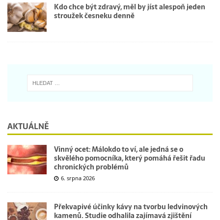
Kdo chce být zdravý, měl by jíst alespoň jeden
stroužek česneku denně
AKTUÁLNĚ
Vinný ocet: Málokdo to ví, ale jedná se o
skvělého pomocníka, který pomáhá řešit řadu
chronických problémů
6. srpna 2026
Překvapivé účinky kávy na tvorbu ledvinových
kamenů. Studie odhalila zajímavá zjištění