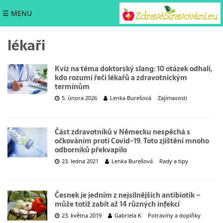
☰ MENU
lékaři
Kvíz na téma doktorský slang: 10 otázek odhalí,
kdo rozumí řeči lékařů a zdravotnickým
termínům
5. února 2026
Lenka Burešová
Zajímavosti
Část zdravotníků v Německu nespěchá s
očkováním proti Covid-19. Toto zjištění mnoho
odborníků překvapilo
23. ledna 2021
Lenka Burešová
Rady a tipy
Česnek je jedním z nejsilnějších antibiotik –
může totiž zabít až 14 různých infekcí
23. května 2019
Gabriela K
Potraviny a doplňky