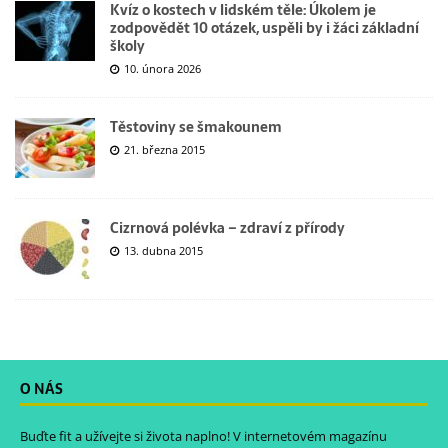
Kvíz o kostech v lidském těle: Úkolem je
zodpovědět 10 otázek, uspěli by i žáci základní
školy
10. února 2026
Těstoviny se šmakounem
21. března 2015
Cizrnová polévka – zdraví z přírody
13. dubna 2015
O NÁS
Buďte fit a užívejte si života naplno! V internetovém magazínu