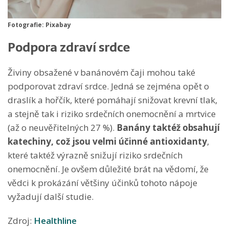
Fotografie: Pixabay
Podpora zdraví srdce
Živiny obsažené v banánovém čaji mohou také
podporovat zdraví srdce. Jedná se zejména opět o
draslík a hořčík, které pomáhají snižovat krevní tlak,
a stejně tak i riziko srdečních onemocnění a mrtvice
(až o neuvěřitelných 27 %).
Banány taktéž obsahují
katechiny, což jsou velmi účinné antioxidanty
,
které taktéž výrazně snižují riziko srdečních
onemocnění. Je ovšem důležité brát na vědomí, že
vědci k prokázání většiny účinků tohoto nápoje
vyžadují další studie.
Zdroj:
Healthline