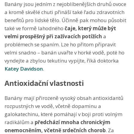
Banány jsou jedním z nejoblíbenějších druhů ovoce
a kromě skvělé chuti přináší také řadu zdravotních
benefitů pro lidské tělo. Účinně pak mohou působit
také ve formě lahodného
čaje, který může být
velmi prospěšný při zažívacích potížích
a
problémech se spaním. Lze ho přitom připravit
velmi snadno – banán uvařte v horké vodě, poté ho
vyndejte a zbylou tekutinu vypijte, říká doktorka
Katey Davidson
.
Antioxidační vlastnosti
Banány mají přirozeně vysoký obsah antioxidantů
rozpustných ve vodě, včetně dopaminu a
galokatechinu, které pomáhají v boji proti volným
radikálům a
předchází mnoha chronickým
onemocněním, včetně srdečních chorob
. Za