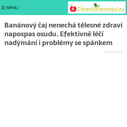
☰ MENU
Banánový čaj nenechá tělesné zdraví
napospas osudu. Efektivně léčí
nadýmání i problémy se spánkem