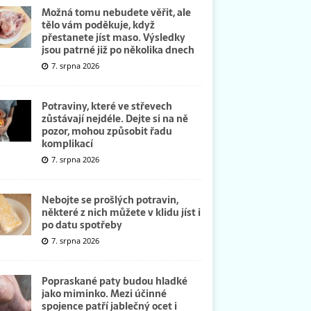
Možná tomu nebudete věřit, ale
tělo vám poděkuje, když
přestanete jíst maso. Výsledky
jsou patrné již po několika dnech
7. srpna 2026
Potraviny, které ve střevech
zůstávají nejdéle. Dejte si na ně
pozor, mohou způsobit řadu
komplikací
7. srpna 2026
Nebojte se prošlých potravin,
některé z nich můžete v klidu jíst i
po datu spotřeby
7. srpna 2026
Popraskané paty budou hladké
jako miminko. Mezi účinné
spojence patří jablečný ocet i