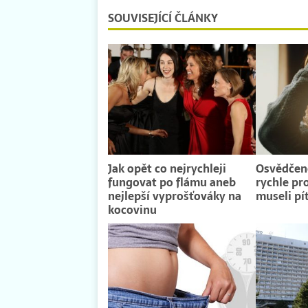
SOUVISEJÍCÍ ČLÁNKY
Jak opět co nejrychleji
Osvědčené
fungovat po flámu aneb
rychle pr
nejlepší vyprošťováky na
museli pí
kocovinu