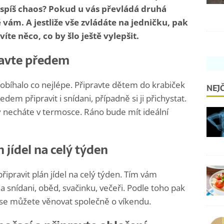
 spíš chaos? Pokud u vás převládá druhá
 vám. A jestliže vše zvládáte na jedničku, pak
e něco, co by šlo ještě vylepšit.
pravte předem
robíhalo co nejlépe. Připravte dětem do krabiček
NEJČ
m připravit i snídani, případně si ji přichystat.
ý necháte v termosce. Ráno bude mít ideální
 jídel na celý týden
 připravit plán jídel na celý týden. Tím vám
na snídani, oběd, svačinku, večeři. Podle toho pak
 se můžete věnovat společně o víkendu.