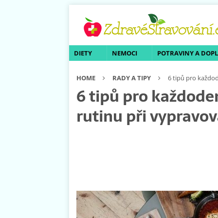
DIETY
NEMOCI
POTRAVINY A DOP
HOME
RADY A TIPY
6 tipů pro každod
6 tipů pro každode
rutinu při vypravov