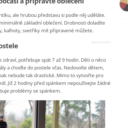
očasí a připravte oblečení
íku, ale hrubou představu si podle něj uděláte.
 minimálně základní oblečení. Drobnosti doladíte
y, kalhoty, svetříky mít připravené můžete.
ostele
e zdraví, potřebuje spát 7 až 9 hodin. Děti o něco
uály a choďte do postele včas. Nedovolte dětem,
ak nebude tak drastické. Mimo to vytvořte pro
dí. Již 2 hodiny před spánkem nepoužívejte žádné
sobuje problémy se spánkem.