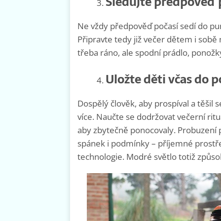
Sledujte předpověď p
Ne vždy předpověď počasí sedí do punt
Připravte tedy již večer dětem i sobě
třeba ráno, ale spodní prádlo, ponožk
Uložte děti včas do p
Dospělý člověk, aby prospíval a těšil s
více. Naučte se dodržovat večerní rit
aby zbytečně ponocovaly. Probuzení p
spánek i podmínky – příjemné prostře
technologie. Modré světlo totiž způ