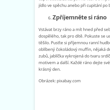
jídlo ve spěchu anebo při cupitání po b
Zpříjemněte si ráno
Vstávat brzy ráno a mít hned před se
dospělého, tak pro dítě. Pokuste se u
těšilo. Pusťte si příjemnou ranní hud
oblíbený čokoládový muffin, nějaká 
zubů, jablíčka vykrojená do tvaru srdíč
motivem a další. Každé ráno dejte sv
krásný den.
Obrázek: pixabay.com