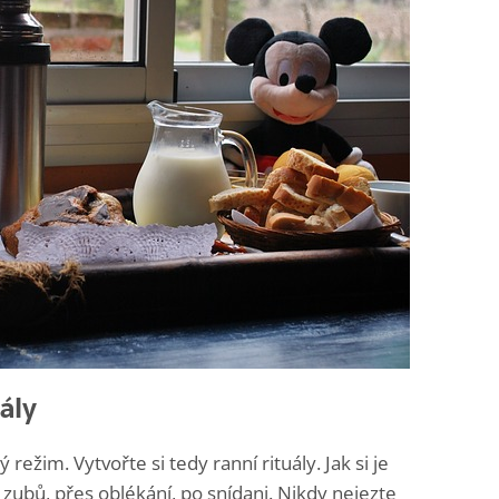
uály
režim. Vytvořte si tedy ranní rituály. Jak si je
 zubů, přes oblékání, po snídani. Nikdy nejezte