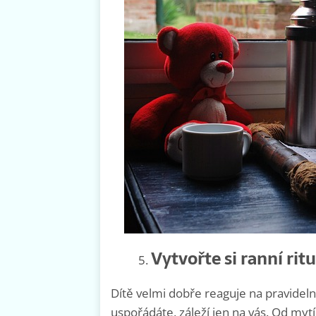
Vytvořte si ranní rit
Dítě velmi dobře reaguje na pravidelný 
uspořádáte, záleží jen na vás. Od mytí