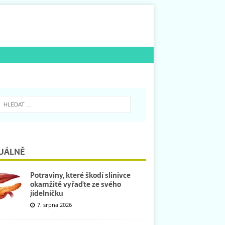
UÁLNĚ
Potraviny, které škodí slinivce
okamžitě vyřaďte ze svého
jídelníčku
7. srpna 2026