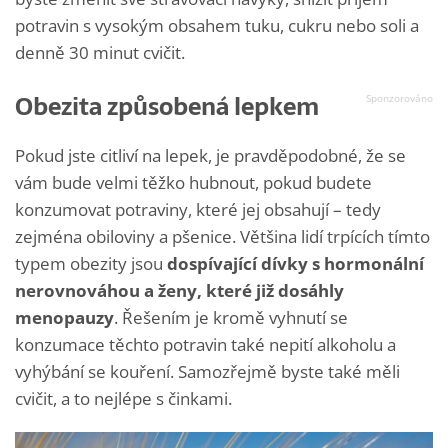
potravin s vysokým obsahem tuku, cukru nebo soli a
denně 30 minut cvičit.
Obezita způsobená lepkem
Pokud jste citliví na lepek, je pravděpodobné, že se
vám bude velmi těžko hubnout, pokud budete
konzumovat potraviny, které jej obsahují – tedy
zejména obiloviny a pšenice. Většina lidí trpících tímto
typem obezity jsou
dospívající dívky s hormonální
nerovnováhou a ženy, které již dosáhly
menopauzy
. Řešením je kromě vyhnutí se
konzumace těchto potravin také nepití alkoholu a
vyhýbání se kouření. Samozřejmě byste také měli
cvičit, a to nejlépe s činkami.