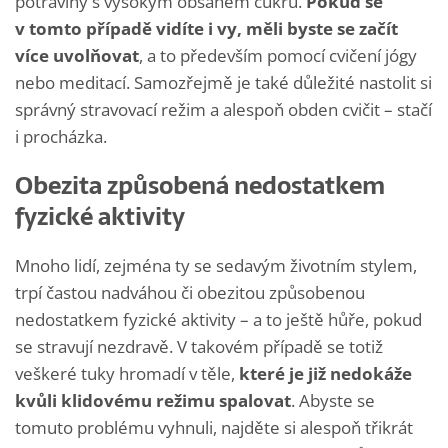
potraviny s vysokým obsahem cukru.
Pokud se
v tomto případě vidíte i vy, měli byste se začít
více uvolňovat
, a to především pomocí cvičení jógy
nebo meditací. Samozřejmě je také důležité nastolit si
správný stravovací režim a alespoň obden cvičit – stačí
i procházka.
Obezita způsobená nedostatkem
fyzické aktivity
Mnoho lidí, zejména ty se sedavým životním stylem,
trpí častou nadváhou či obezitou způsobenou
nedostatkem fyzické aktivity – a to ještě hůře, pokud
se stravují nezdravě. V takovém případě se totiž
veškeré tuky hromadí v těle,
které je již nedokáže
kvůli klidovému režimu spalovat
. Abyste se
tomuto problému vyhnuli, najděte si alespoň třikrát