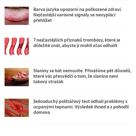
Barva jazyka upozorní na poškozené zdraví.
Nejčastější varovné signály se nevyplácí
přehlížet
7 nejčastějších příznaků trombózy, které je
důležité znát, abyste ji mohli včas odhalit
Slaniny se bát nemusíte. Přinášíme pět důvodů,
které vás přesvědčí o tom, že slanina není
takový strašák
Jednoduchý polštářový test odhalí problémy s
ucpanými tepnami. Výsledek ihned a z pohodlí
domova