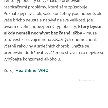
Tento typ obezity se vyznačuje především
respiračními problémy, které sám způsobuje.
Poznáte jej navíc tak, vaše končetiny jsou hubené, ale
vaše břicho neustále nabývá na své velikosti. Jde
ovšem o velmi nebezpečný typ obezity,
který byste
nikdy neměli nechávat bez časné léčby
– může
totiž vést k rozvoji mnoha závažných onemocnění,
včetně rakoviny a srdečních chorob. Snažte se
především dodržovat vyváženou stravu a co nejvíce se
vyhýbejte konzumaci alkoholu.
Zdroj:
Healthline
,
WHO