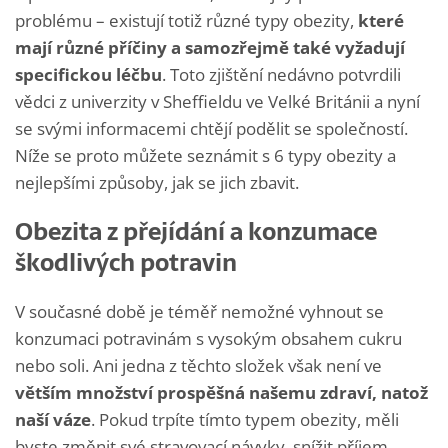
problému – existují totiž různé typy obezity,
které
mají různé příčiny a samozřejmě také vyžadují
specifickou léčbu
. Toto zjištění nedávno potvrdili
vědci z univerzity v Sheffieldu ve Velké Británii a nyní
se svými informacemi chtějí podělit se společností.
Níže se proto můžete seznámit s 6 typy obezity a
nejlepšími způsoby, jak se jich zbavit.
Obezita z přejídání a konzumace
škodlivých potravin
V současné době je téměř nemožné vyhnout se
konzumaci potravinám s vysokým obsahem cukru
nebo soli. Ani jedna z těchto složek však není ve
větším množství prospěšná našemu zdraví, natož
naší váze
. Pokud trpíte tímto typem obezity, měli
byste změnit své stravovací návyky, snížit příjem