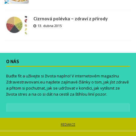
Cizrnová polévka – zdraví z přírody
13. dubna 2015
O NÁS
Buďte fit a užívejte si života naplno! V internetovém magazínu
Zdravestravovani.eu
najdete zajímavé články o tom, jak jíst zdravě
a přitom si pochutnat, jak se udržovat v kondici, jak vytěsnit ze
života stres a na co si dát na cestě za štíhlou linií pozor.
REDAKCE