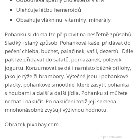
Ulehčuje léčbu hemeroidů
Obsahuje vlákninu, vitamíny, minerály
Pohanku si doma lze připravit na nesčetně způsobů.
Sladký i slaný způsob. Pohanková kaše, přidávat do
pečení chleba, buchet, palačinek, vaflí, dezertů. Dále
pak lze přidávat do salátů, pomazánek, polévek,
jogurtu. Konzumovat se dá i namísto běžné přílohy,
jako je rýže či brambory. Výtečné jsou i pohankové
placky, pohankové smoothie, které zasytí, pohanka
s houbami a další a další jídla. Pohanku si můžete
nechat i naklíčit. Po naklíčení totiž její semena
mnohonásobně zvyšují výživnou hodnotu.
Obrázek:pixabay.com