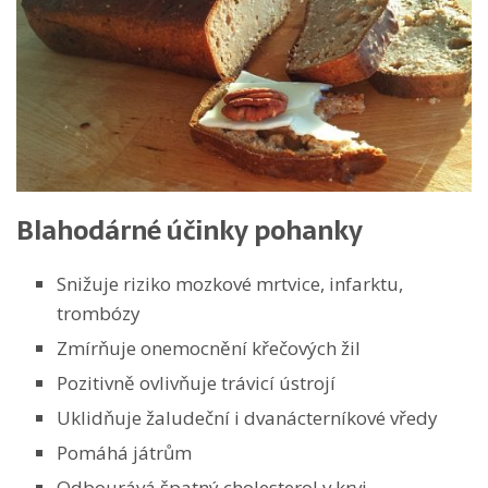
Blahodárné účinky pohanky
Snižuje riziko mozkové mrtvice, infarktu,
trombózy
Zmírňuje onemocnění křečových žil
Pozitivně ovlivňuje trávicí ústrojí
Uklidňuje žaludeční i dvanácterníkové vředy
Pomáhá játrům
Odbourává špatný cholesterol v krvi