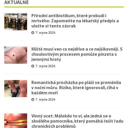
AKTUÁLNĚ
Přírodní antibiotikum, které probudí i
mrtvého: Zapomeňte na lékařský předpis a
uložte si tento zázrak
7. srpna 2026
Klíště musí ven co nejdříve a co nejšikovněji. S
choulostivým procesem pomůže pinzeta s
jemnými hroty
7. srpna 2026
Romantická procházka po pláži se proměnila
v noční můru. Riziko, které ignorovali, číhá v
každém moři
7. srpna 2026
Vinný ocet: Málokdo to ví, ale jedná se o
skvělého pomocníka, který pomáhá řešit řadu
chronických problémů