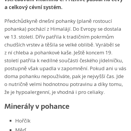
a celkový cévní systém.
Předchůdkyně dnešní pohanky (planě rostoucí
pohanka) pochází z Himalájí. Do Evropy se dostala
ve 13. století. Dřív patřila k tradičním pokrmům
chudších vrstev a těšila se velké oblibě. Vyráběl se
z ní chleba a pohankové kaše. Ještě koncem 19.
století patřila k nedílné součásti českého jídelníčku,
postupně však upadla v zapomnění. Pokud ani u vás
doma pohanku nepoužíváte, pak je nejvyšší čas. Jde
o nutričně velmi hodnotnou potravinu a díky tomu,
že je hypoalergenní, je vhodná i pro celiaky.
Minerály v pohance
Hořčík
Měď