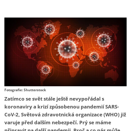
Fotografie: Shutterstock
Zatímco se svět stále ještě nevypořádal s
koronaviry a krizí způsobenou pandemií SARS-
CoV-2, Světová zdravotnická organizace (WHO) již
varuje před dalším nebezpečí. Prý se máme
připravit na další pandemii. Proč a co nás může