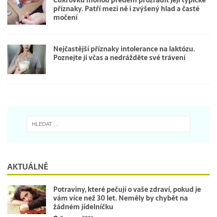
Cukrovku mohou předem prozradit její typické
příznaky. Patří mezi ně i zvýšený hlad a časté
močení
Nejčastější příznaky intolerance na laktózu.
Poznejte ji včas a nedrážděte své trávení
AKTUÁLNĚ
Potraviny, které pečují o vaše zdraví, pokud je
vám více než 30 let. Neměly by chybět na
žádném jídelníčku