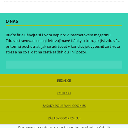
O NÁS
Buďte fit a užívejte si života naplno! V internetovém magazínu
Zdravestravovani.eu
najdete zajímavé články o tom, jak jíst zdravě a
přitom si pochutnat, jak se udržovat v kondici, jak vytěsnit ze života
stres a na co si dát na cestě za štíhlou linií pozor.
REDAKCE
KONTAKT
ZÁSADY POUŽÍVÁNÍ COOKIES
ZÁSADY COOKIES (EU)
Spravovat souhlas s nastavením osobních údajů