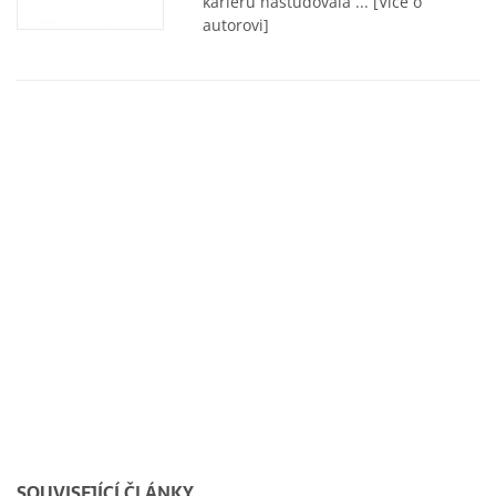
kariéru nastudovala ...
[Více o
autorovi]
SOUVISEJÍCÍ ČLÁNKY