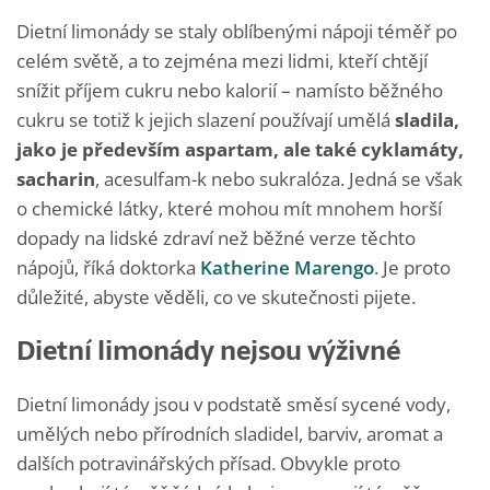
Dietní limonády se staly oblíbenými nápoji téměř po
celém světě, a to zejména mezi lidmi, kteří chtějí
snížit příjem cukru nebo kalorií – namísto běžného
cukru se totiž k jejich slazení používají umělá
sladila,
jako je především aspartam, ale také cyklamáty,
sacharin
, acesulfam-k nebo sukralóza. Jedná se však
o chemické látky, které mohou mít mnohem horší
dopady na lidské zdraví než běžné verze těchto
nápojů, říká doktorka
Katherine Marengo
. Je proto
důležité, abyste věděli, co ve skutečnosti pijete.
Dietní limonády nejsou výživné
Dietní limonády jsou v podstatě směsí sycené vody,
umělých nebo přírodních sladidel, barviv, aromat a
dalších potravinářských přísad. Obvykle proto