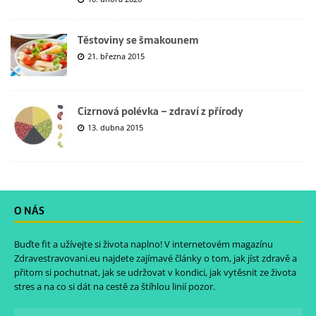
Těstoviny se šmakounem
21. března 2015
Cizrnová polévka – zdraví z přírody
13. dubna 2015
O NÁS
Buďte fit a užívejte si života naplno! V internetovém magazínu
Zdravestravovani.eu
najdete zajímavé články o tom, jak jíst zdravě a
přitom si pochutnat, jak se udržovat v kondici, jak vytěsnit ze života
stres a na co si dát na cestě za štíhlou linií pozor.