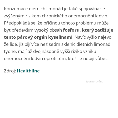
Konzumace dietních limonád je také spojována se
zvýšeným rizikem chronického onemocnění ledvin.
Předpokládá se, že příčinou tohoto problému může
být především vysoký obsah
fosforu, který zatěžuje
tento párový orgán kyselinami
. Navíc vyšlo najevo,
že lidé, již pijí více než sedm sklenic dietních limonád
týdně, mají až dvojnásobně vyšší riziko vzniku
onemocnění ledvin oproti těm, kteří je nepijí vůbec.
Zdroj:
Healthline