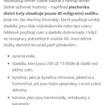
neobsahují téměř žádné kalorie a nemají téměř
žádné výživové hodnoty – například
plechovka
dietní koly obsahuje pouze 40 miligramů sodíku
,
jinak nic. Ne všechny limonády, které používají umělá
sladidla, jsou však nízkokalorické nebo bez cukru.
Některé používají cukr a sladidlo dohromady. I když
se receptury jednotlivých značek liší, mezi běžné
složky dietních limonád patří především:
sycená voda,
sladidla, která jsou 200 až 13 000krát sladší než
běžný cukr,
kyseliny, jako je kyselina citronová, jablečná a
fosforečná, jež jsou často spojovány s erozí zubní
skloviny,
barviva, jako jsou karotenoidy, antokyany a
karamely,