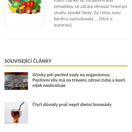
Psaní článků se zdravotnickou
tematikou se začala věnovat hned po
studiu vysoké školy. Za celou svou
kariéru nastudovala ...
[Více o
autorovi]
SOUVISEJÍCÍ ČLÁNKY
Účinky pití perlivé vody na organismus:
Pozitivní vliv má na trávení, zdraví zubů a kostí
nijak neohrožuje
Čtyři důvody proč nepít dietní limonády