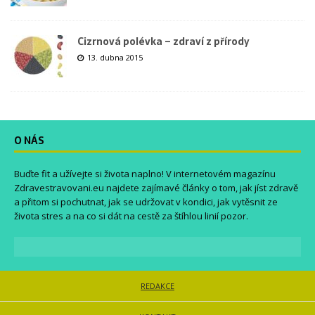
Cizrnová polévka – zdraví z přírody
13. dubna 2015
O NÁS
Buďte fit a užívejte si života naplno! V internetovém magazínu
Zdravestravovani.eu
najdete zajímavé články o tom, jak jíst zdravě
a přitom si pochutnat, jak se udržovat v kondici, jak vytěsnit ze
života stres a na co si dát na cestě za štíhlou linií pozor.
REDAKCE