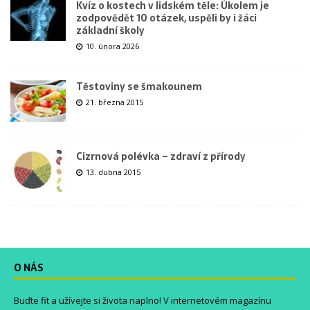
Kvíz o kostech v lidském těle: Úkolem je
zodpovědět 10 otázek, uspěli by i žáci
základní školy
10. února 2026
Těstoviny se šmakounem
21. března 2015
Cizrnová polévka – zdraví z přírody
13. dubna 2015
O NÁS
Buďte fit a užívejte si života naplno! V internetovém magazínu