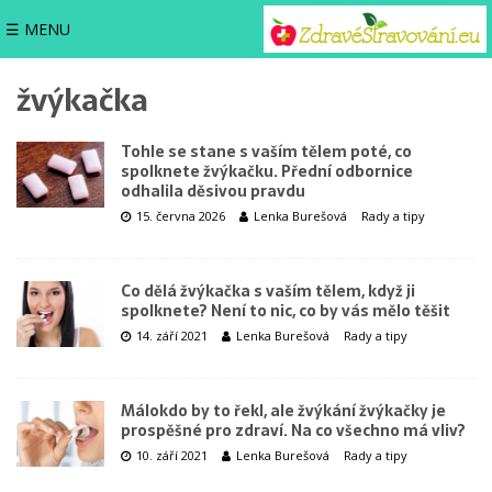
☰ MENU
žvýkačka
Tohle se stane s vaším tělem poté, co
spolknete žvýkačku. Přední odbornice
odhalila děsivou pravdu
15. června 2026
Lenka Burešová
Rady a tipy
Co dělá žvýkačka s vaším tělem, když ji
spolknete? Není to nic, co by vás mělo těšit
14. září 2021
Lenka Burešová
Rady a tipy
Málokdo by to řekl, ale žvýkání žvýkačky je
prospěšné pro zdraví. Na co všechno má vliv?
10. září 2021
Lenka Burešová
Rady a tipy