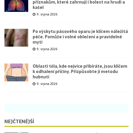
příznakům, které zahrnují i bolest na hrudi a
kašel
9. srpna 2026
Po výskytu pásového oparu je klíčem náležitá
péče. Pomůže i volné oblečení a pravidelné
mytí
9. srpna 2026
Oblasti těla, kde nejvíce přibíráte, jsou klíčem
k odhalení příčiny. Přizpůsobte jí metodu
hubnutí
9. srpna 2026
NEJČTENĚJŠÍ