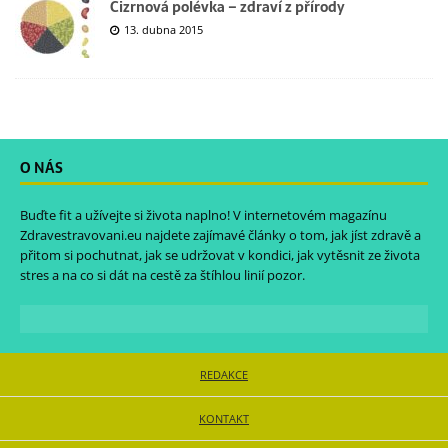
Cizrnová polévka – zdraví z přírody
13. dubna 2015
O NÁS
Buďte fit a užívejte si života naplno! V internetovém magazínu
Zdravestravovani.eu
najdete zajímavé články o tom, jak jíst zdravě a
přitom si pochutnat, jak se udržovat v kondici, jak vytěsnit ze života
stres a na co si dát na cestě za štíhlou linií pozor.
REDAKCE
KONTAKT