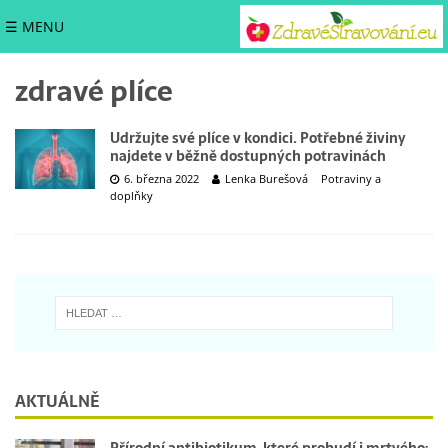
☰ MENU
zdravé plíce
Udržujte své plíce v kondici. Potřebné živiny
najdete v běžně dostupných potravinách
6. března 2022
Lenka Burešová
Potraviny a
doplňky
AKTUÁLNĚ
Přírodní antibiotikum, které probudí i mrtvého: