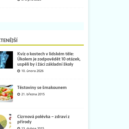
TENĚJŠÍ
Kvíz o kostech v lidském těle:
Úkolem je zodpovědět 10 otázek,
uspěli by i žáci základní školy
10. února 2026
Těstoviny se šmakounem
21. března 2015
Cizrnová polévka – zdraví z
přírody
13. dubna 2015