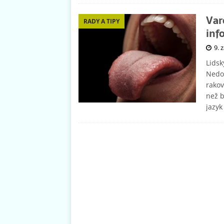
Var
RADY A TIPY
inf
9. 
Lidsk
Nedos
rakov
než b
jazyk