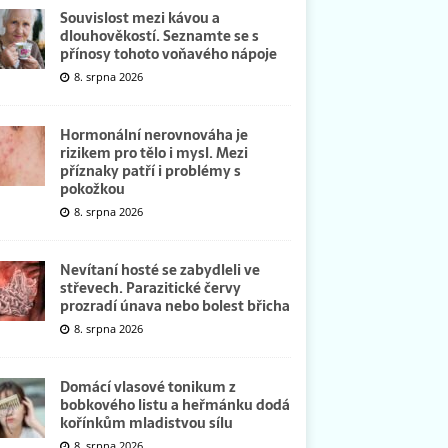
Souvislost mezi kávou a
dlouhověkostí. Seznamte se s
přínosy tohoto voňavého nápoje
8. srpna 2026
Hormonální nerovnováha je
rizikem pro tělo i mysl. Mezi
příznaky patří i problémy s
pokožkou
8. srpna 2026
Nevítaní hosté se zabydleli ve
střevech. Parazitické červy
prozradí únava nebo bolest břicha
8. srpna 2026
Domácí vlasové tonikum z
bobkového listu a heřmánku dodá
kořínkům mladistvou sílu
8. srpna 2026