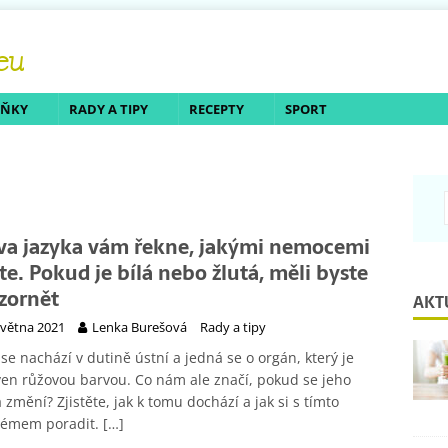
LŇKY
RADY A TIPY
RECEPTY
SPORT
va jazyka vám řekne, jakými nemocemi
íte. Pokud je bílá nebo žlutá, měli byste
zornět
AKT
května 2021
Lenka Burešová
Rady a tipy
 se nachází v dutině ústní a jedná se o orgán, který je
en růžovou barvou. Co nám ale značí, pokud se jeho
 změní? Zjistěte, jak k tomu dochází a jak si s tímto
lémem poradit.
[…]