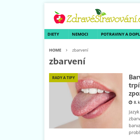
DIETY
NEMOCI
POTRAVINY A DOP
HOME
zbarvení
zbarvení
Bar
RADY A TIPY
trp
zpo
8. 
Jazyk
zbarv
barva
prob