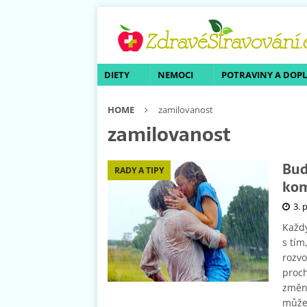
DIETY
NEMOCI
POTRAVINY A DOP
HOME
zamilovanost
zamilovanost
Bud
RADY A TIPY
kom
3. 
Každý
s tím
rozvo
proch
změni
může