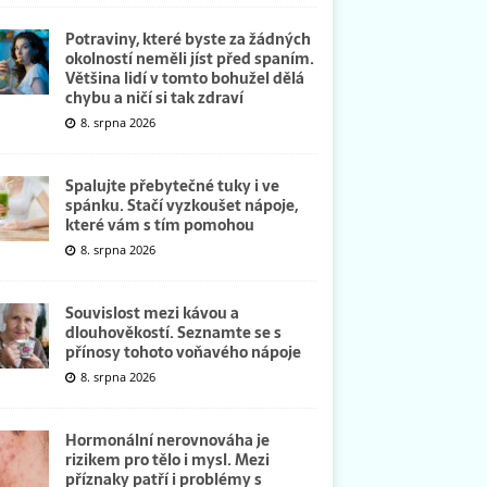
Potraviny, které byste za žádných
okolností neměli jíst před spaním.
Většina lidí v tomto bohužel dělá
chybu a ničí si tak zdraví
8. srpna 2026
Spalujte přebytečné tuky i ve
spánku. Stačí vyzkoušet nápoje,
které vám s tím pomohou
8. srpna 2026
Souvislost mezi kávou a
dlouhověkostí. Seznamte se s
přínosy tohoto voňavého nápoje
8. srpna 2026
Hormonální nerovnováha je
rizikem pro tělo i mysl. Mezi
příznaky patří i problémy s