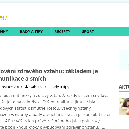
LŇKY
RADY A TIPY
RECEPTY
SPORT
ování zdravého vztahu: základem je
unikace a smích
AKT
prosince 2019
Gabriela K
Rady a tipy
 touží mít hezký a zdravý vztah. A každý se žení či vdává
, že je to na celý život. Ovšem realita je jiná a čísla
dových statistik smutně rostou. Všechny vztahy
ázejí vzestupy a pády a všichni se snaží přizpůsobit se či
t. Ať už váš vztah právě začíná nebo jste spolu roky,
te podniknout kroky k vybudování zdravého vztahu.
[…]