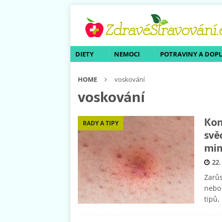
DIETY
NEMOCI
POTRAVINY A DOP
HOME
voskování
voskování
Kon
RADY A TIPY
svě
min
22.
Zarůs
nebo 
tipů