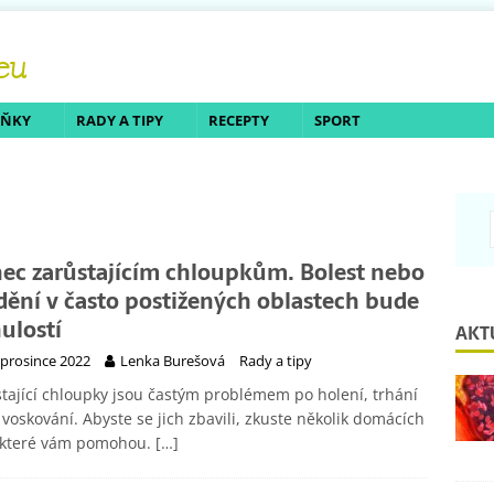
LŇKY
RADY A TIPY
RECEPTY
SPORT
ec zarůstajícím chloupkům. Bolest nebo
dění v často postižených oblastech bude
ulostí
AKT
 prosince 2022
Lenka Burešová
Rady a tipy
tající chloupky jsou častým problémem po holení, trhání
voskování. Abyste se jich zbavili, zkuste několik domácích
, které vám pomohou.
[…]