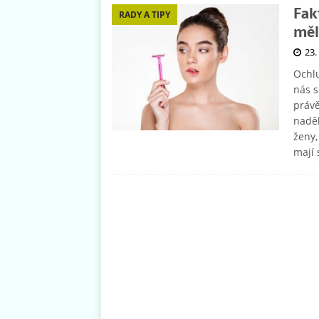
Fak
RADY A TIPY
měl
23.
Ochlu
nás s
práv
naděl
ženy,
mají 