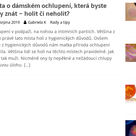
ta o dámském ochlupení, která byste
y znát – holit či neholit?
 srpna 2019
Gabriela K
Rady a tipy
pení v podpaží, na nohou a intimních partiích. Většina z
i právě tato místa holí z hygienických důvodů. Ovšem
ě z hygienických důvodů nám matka příroda ochlupení
ila. Většina lidí se holí na těchto místech pravidelně. Jak
 tak muži. Nicméně ony ty nepěkné a nežádoucí chlupy
svou úlohu.
[…]