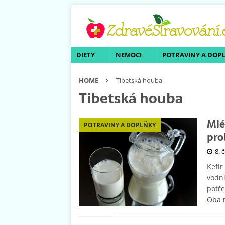
DIETY
NEMOCI
POTRAVINY A DOP
HOME
Tibetská houba
Tibetská houba
Mlé
POTRAVINY A DOPLŇKY
pro
8. 
Kefír
vodní
potře
Oba m