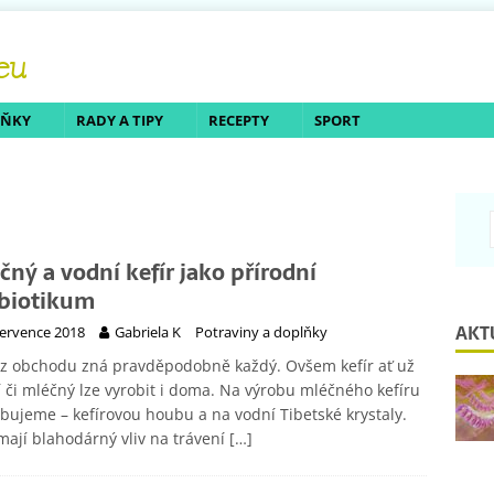
LŇKY
RADY A TIPY
RECEPTY
SPORT
čný a vodní kefír jako přírodní
biotikum
AKT
července 2018
Gabriela K
Potraviny a doplňky
 z obchodu zná pravděpodobně každý. Ovšem kefír ať už
 či mléčný lze vyrobit i doma. Na výrobu mléčného kefíru
bujeme – kefírovou houbu a na vodní Tibetské krystaly.
ají blahodárný vliv na trávení
[…]