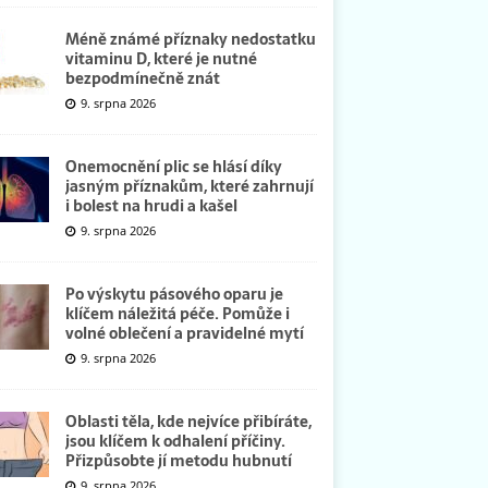
Méně známé příznaky nedostatku
vitaminu D, které je nutné
bezpodmínečně znát
9. srpna 2026
Onemocnění plic se hlásí díky
jasným příznakům, které zahrnují
i bolest na hrudi a kašel
9. srpna 2026
Po výskytu pásového oparu je
klíčem náležitá péče. Pomůže i
volné oblečení a pravidelné mytí
9. srpna 2026
Oblasti těla, kde nejvíce přibíráte,
jsou klíčem k odhalení příčiny.
Přizpůsobte jí metodu hubnutí
9. srpna 2026