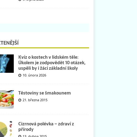
TENĚJŠÍ
Kvíz o kostech v lidském těle:
Úkolem je zodpovědět 10 otázek,
uspěli by i žáci základní školy
10. února 2026
Těstoviny se šmakounem
21. března 2015
Cizrnová polévka – zdraví z
přírody
13. dubna 2015