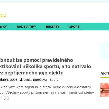
LŇKY
RADY A TIPY
RECEPTY
SPORT
bnout lze pomocí pravidelného
ktikování několika sportů, a to natrvalo
ez nepříjemného jojo efektu
AKT
 dubna 2026
Lenka Burešová
Sport
k na váze vám zajistí buď dieta, nebo cvičení a dostatek
u. Všechny sporty přitom nemají na vaši hmotnost stejný
d.
[…]