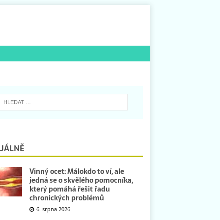
UÁLNĚ
Vinný ocet: Málokdo to ví, ale
jedná se o skvělého pomocníka,
který pomáhá řešit řadu
chronických problémů
6. srpna 2026