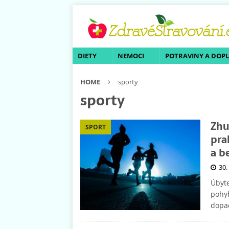
DIETY
NEMOCI
POTRAVINY A DOP
HOME
sporty
sporty
Zhu
SPORT
pra
a b
30.
Úbyte
pohyb
dopa