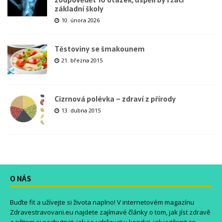
základní školy
10. února 2026
Těstoviny se šmakounem
21. března 2015
Cizrnová polévka – zdraví z přírody
13. dubna 2015
O NÁS
Buďte fit a užívejte si života naplno! V internetovém magazínu
Zdravestravovani.eu
najdete zajímavé články o tom, jak jíst zdravě
a přitom si pochutnat, jak se udržovat v kondici, jak vytěsnit ze