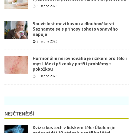
8. srpna 2026
Souvislost mezi kávou a dlouhověkostí.
Seznamte se s přínosy tohoto voňavého
nápoje
8. srpna 2026
Hormonální nerovnováha je rizikem pro tělo i
mysl. Mezi příznaky patří i problémy s
pokožkou
8. srpna 2026
NEJČTENĚJŠÍ
Kvíz o kostech v lidském těle: Úkolem je
zodpovědět 10 otázek, uspěli by i žáci