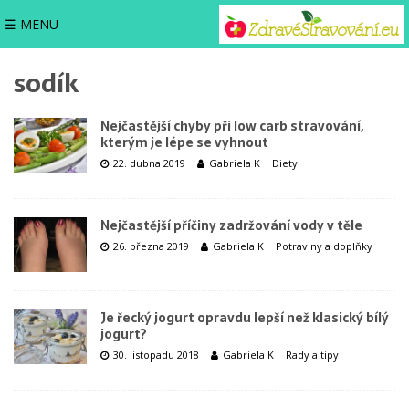
☰ MENU
sodík
Nejčastější chyby při low carb stravování,
kterým je lépe se vyhnout
22. dubna 2019
Gabriela K
Diety
Nejčastější příčiny zadržování vody v těle
26. března 2019
Gabriela K
Potraviny a doplňky
Je řecký jogurt opravdu lepší než klasický bílý
jogurt?
30. listopadu 2018
Gabriela K
Rady a tipy