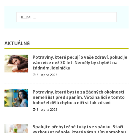
AKTUÁLNĚ
Potraviny, které pečují o vaše zdraví, pokud je
vám více než 30 let. Neměly by chybět na
žádném jídelníčku
8. srpna 2026
Potraviny, které byste za žádných okolností
neměli jíst před spaním. Většina lidí v tomto
bohužel dělá chybu a ničí si tak zdraví
8. srpna 2026
Spalujte přebytečné tuky i ve spánku. Stačí
vyzkoušet nápoje, které vám s tím pomohou